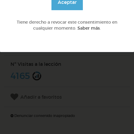
Aceptar
DOCS (1)
Tiene derecho a revocar este consentimiento en
cualquier momento.
Saber más
.
Compartir en
Nº Visitas a la lección
4165
Añadir a favoritos
Denunciar contenido inapropiado