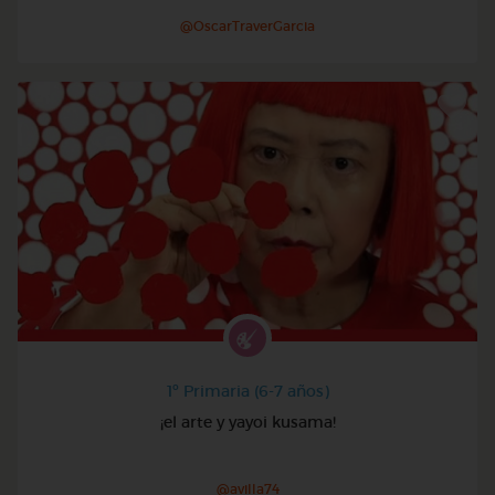
@OscarTraverGarcia
1º Primaria (6-7 años)
¡el arte y yayoi kusama!
@avilla74