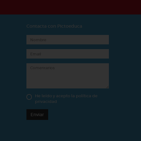
Contacta con Pictoeduca
He leído y acepto la
política de
privacidad
Enviar