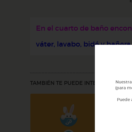
E
En el cuarto de baño enco
váter, lavabo, bidé y bañera.
Nuestra 
TAMBIÉN TE PUEDE INTERESAR
(para me
Puede a