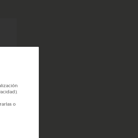
alización
vacidad).
rarlas o