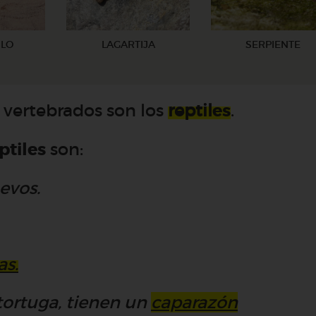
ILO
LAGARTIJA
SERPIENTE
 vertebrados son los
reptil
e
s
.
ptiles
son:
evos.
as.
 tortuga, tienen un
caparazón