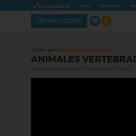
Inicio
Lecciones
Ad
CREAR LECCIÓN
Creado por
@LuciaFernandezVivancos
ANIMALES VERTEBRA
CIENCIAS NATURALES
|
2º PRIMARIA (7-8 AÑOS)