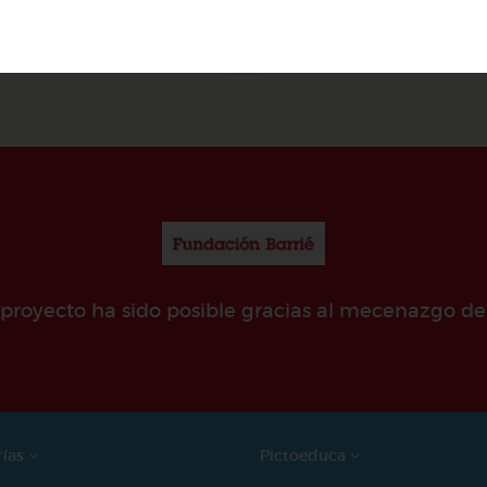
@denismoyano
@Alexabperez
e proyecto ha sido posible gracias al mecenazgo de
rías
Pictoeduca