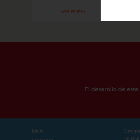
@Valentina6
El desarollo de est
Inicio
Catego
- Infantil