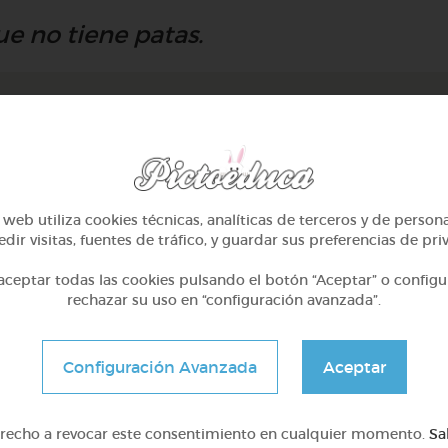
que no tiene patas.
web utiliza cookies técnicas, analíticas de terceros y de person
dir visitas, fuentes de tráfico, y guardar sus preferencias de pri
ceptar todas las cookies pulsando el botón “Aceptar” o configu
rechazar su uso en “configuración avanzada”.
Configuración Avanzada
Aceptar
2º Primaria (7-8 años)
2º Primaria (7-8 años)
El cuerpo humano
Las plantas
erecho a revocar este consentimiento en cualquier momento.
Sa