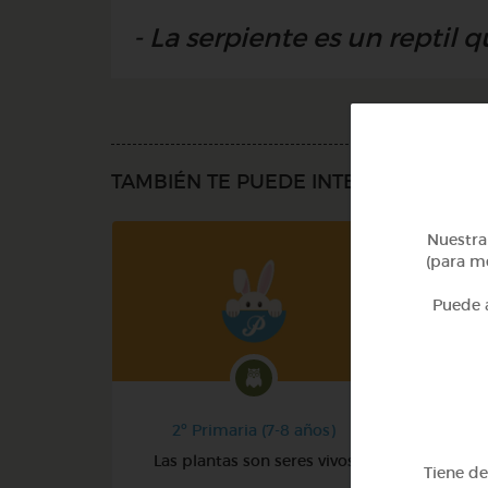
- La serpiente es un reptil 
TAMBIÉN TE PUEDE INTERESAR
Nuestra 
(para me
Puede a
2º Primaria (7-8 años)
Las plantas son seres vivos
Tiene d