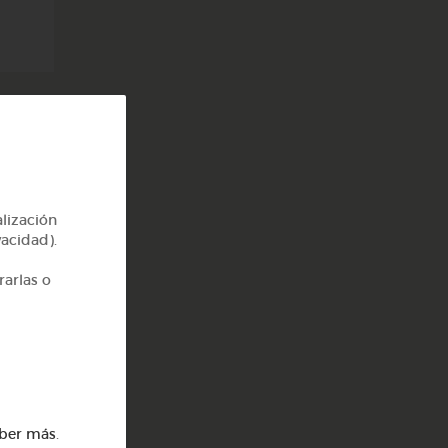
alización
vacidad).
rarlas o
ber más
.