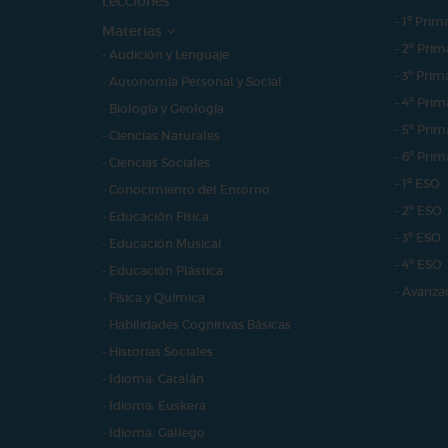
Lecciones
- 1º Prim
Materias
- 2º Prim
- Audición y Lenguaje
- 3º Prim
- Autonomía Personal y Social
- 4º Prim
- Biología y Geología
- 5º Prim
- Ciencias Naturales
- 6º Prim
- Ciencias Sociales
- 1º ESO
- Conocimiento del Entorno
- 2º ESO
- Educación Física
- 3º ESO
- Educación Musical
- 4º ESO
- Educación Plástica
- Avanza
- Física y Química
- Habilidades Cognitivas Básicas
- Historias Sociales
- Idioma: Catalán
- Idioma: Euskera
- Idioma: Gallego