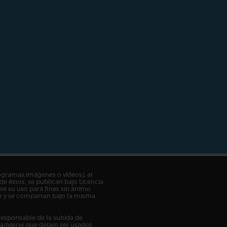
ogramas,imágenes o vídeos), al
de éstos, se publican bajo Licencia
e su uso para fines sin ánimo
tor y se compartan bajo la misma
responsable de la subida de
n advierte que deben ser usados