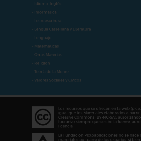
- Idioma: Inglés
- Informática
- Lectoescritura
- Lengua Castellana y Literatura
- Lenguaje
- Matemáticas
- Otras Materias
- Religión
- Teoría de la Mente
- Valores Sociales y Cívicos
Los recursos que se ofrecen en la web (pict
igual que los Materiales elaborados a partir 
Creative Commons (BY-NC-SA), autorizándos
lucrativo siempre que se cite la fuente, au
licencia.
La Fundación Pictoaplicaciones no se hace 
materiales por parte de los usuarios, si bie