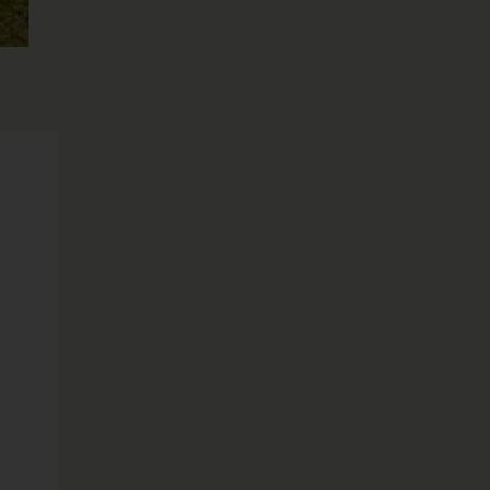
IGUANA
CAIMÃN