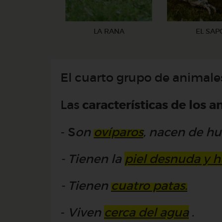
LA RANA
EL SAP
El cuarto grupo de animale
Las
características de los a
- S
on
ovíparos
, nacen de hu
- Tienen
la
piel desnuda y 
- Tienen
cuatro patas.
-
V
iven
cerca del agua
.