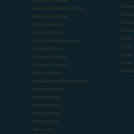
- Audición y Lenguaje
- 3º Prim
- Autonomía Personal y Social
- 4º Prim
- Biología y Geología
- 5º Prim
- Ciencias Naturales
- 6º Prim
- Ciencias Sociales
- 1º ESO
- Conocimiento del Entorno
- 2º ESO
- Educación Física
- 3º ESO
- Educación Musical
- 4º ESO
- Educación Plástica
- Avanza
- Física y Química
- Habilidades Cognitivas Básicas
- Historias Sociales
- Idioma: Catalán
- Idioma: Euskera
- Idioma: Gallego
- Idioma: Inglés
- Informática