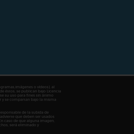
ogramas,imágenes o vídeos), al
de éstos, se publican bajo Licencia
e su uso para fines sin ánimo
tor y se compartan bajo la misma
responsable de la subida de
n advierte que deben ser usados
En caso de que alguna imagen,
chos, será eliminado y