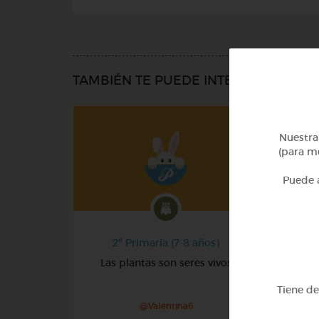
TAMBIÉN TE PUEDE INTERESAR
Nuestra 
(para me
Puede a
2º Primaria (7-8 años)
Las plantas son seres vivos
Tiene d
@Valentina6