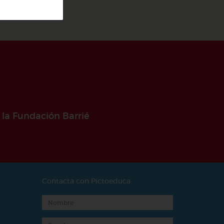
 la Fundación Barrié
Contacta con Pictoeduca