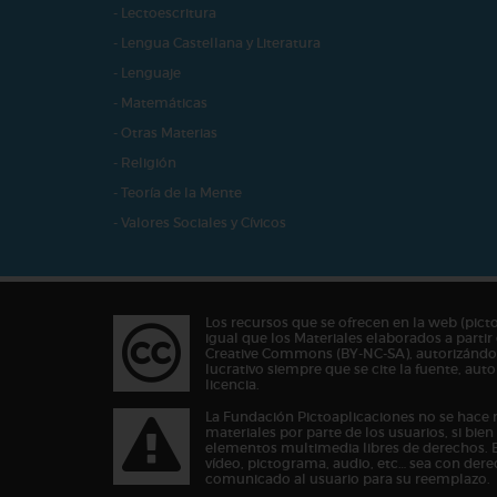
- Lectoescritura
- Lengua Castellana y Literatura
- Lenguaje
- Matemáticas
- Otras Materias
- Religión
- Teoría de la Mente
- Valores Sociales y Cívicos
Los recursos que se ofrecen en la web (pict
igual que los Materiales elaborados a partir 
Creative Commons (BY-NC-SA), autorizándos
lucrativo siempre que se cite la fuente, au
licencia.
La Fundación Pictoaplicaciones no se hace 
materiales por parte de los usuarios, si bie
elementos multimedia libres de derechos. 
vídeo, pictograma, audio, etc… sea con dere
comunicado al usuario para su reemplazo.