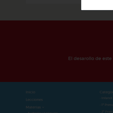
El desarollo de est
Inicio
Catego
- Infantil
Lecciones
- 1º Prim
Materias
- 2º Prim