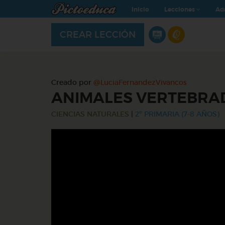
Inicio
Lecciones
Ad
CREAR LECCIÓN
Creado por
@LuciaFernandezVivancos
ANIMALES VERTEBRA
CIENCIAS NATURALES
|
2º PRIMARIA (7-8 AÑOS)