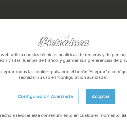
web utiliza cookies técnicas, analíticas de terceros y de person
dir visitas, fuentes de tráfico, y guardar sus preferencias de pri
ceptar todas las cookies pulsando el botón “Aceptar” o configu
rechazar su uso en “configuración avanzada”.
Configuración Avanzada
Aceptar
2º Primaria (7-8 años)
2º Primaria (7-8 años)
El cuerpo humano
Las plantas
erecho a revocar este consentimiento en cualquier momento.
Sa
@denismoyano
@Alexabperez