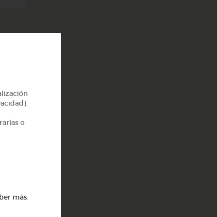
alización
vacidad).
rarlas o
ber más
.