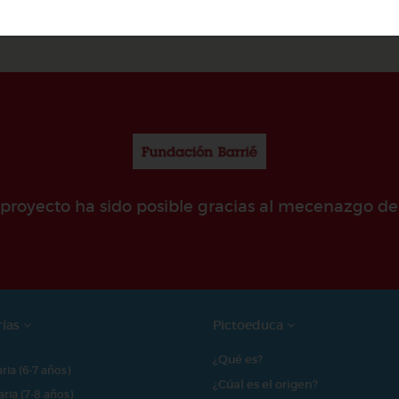
e proyecto ha sido posible gracias al mecenazgo de
rías
Pictoeduca
¿Qué es?
aria (6-7 años)
¿Cúal es el origen?
aria (7-8 años)