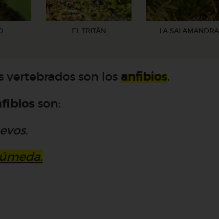
O
EL TRITÃN
LA SALAMANDRA
s vertebrados son los
anfibio
s
.
nfibios
son:
evos.
húmeda.