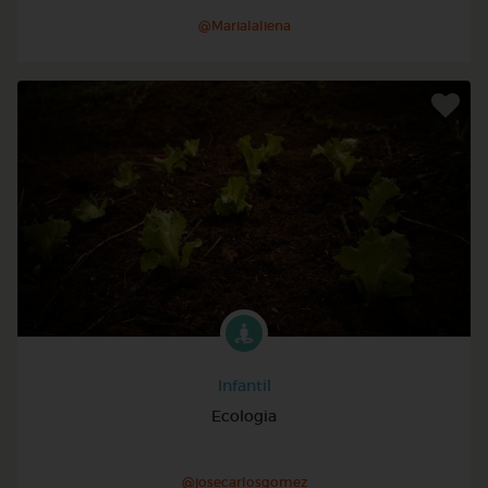
@Marialaliena
Infantil
Ecologia
@josecarlosgomez