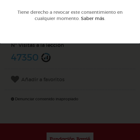
Tiene derecho a revocar este consentimiento en
Compartir en
cualquier momento.
Saber más
.
Nº Visitas a la lección
47350
Añadir a favoritos
Denunciar contenido inapropiado