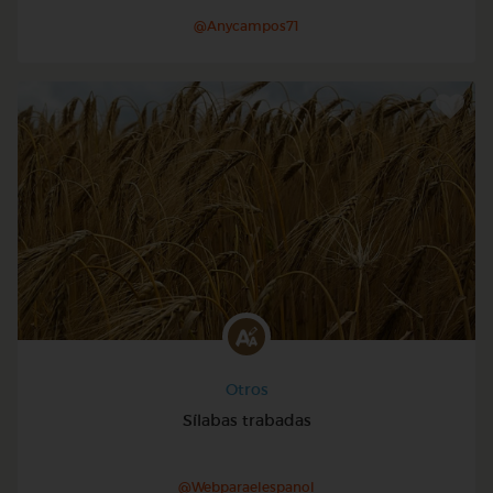
@Anycampos71
Otros
Sílabas trabadas
@Webparaelespanol