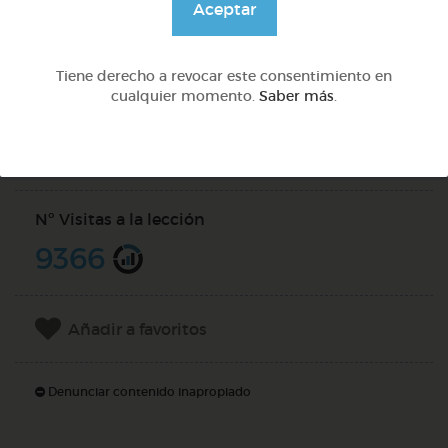
Aceptar
Quiz
Tiene derecho a revocar este consentimiento en
cualquier momento.
Saber más
.
Compartir en
Nº Visitas a la lección
9366
Añadir a favoritos
Denunciar contenido inapropiado