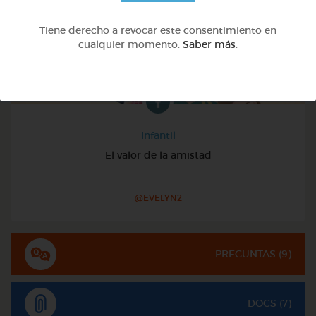
Tiene derecho a revocar este consentimiento en
cualquier momento.
Saber más
.
Infantil
El valor de la amistad
@EVELYN2
PREGUNTAS (
9
)
DOCS (7)