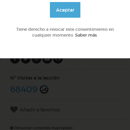
@GrupoAdapta
Aceptar
DOCS (5)
Tiene derecho a revocar este consentimiento en
cualquier momento.
Saber más
.
Compartir en
Nº Visitas a la lección
68409
Añadir a favoritos
Denunciar contenido inapropiado