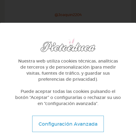
@Joaquin2204
Nuestra web utiliza cookies técnicas, analíticas
de terceros y de personalización (para medir
visitas, fuentes de tráfico, y guardar sus
preferencias de privacidad).
Puede aceptar todas las cookies pulsando el
botón “Aceptar” o configurarlas o rechazar su uso
en “configuración avanzada”.
1º Primaria (6-7 años)
Inglés: people, family & job
Configuración Avanzada