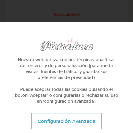
@Joaquin2204
Nuestra web utiliza cookies técnicas, analíticas
de terceros y de personalización (para medir
visitas, fuentes de tráfico, y guardar sus
preferencias de privacidad).
Puede aceptar todas las cookies pulsando el
botón “Aceptar” o configurarlas o rechazar su uso
en “configuración avanzada”.
1º Primaria (6-7 años)
Inglés: people, family & job
Configuración Avanzada