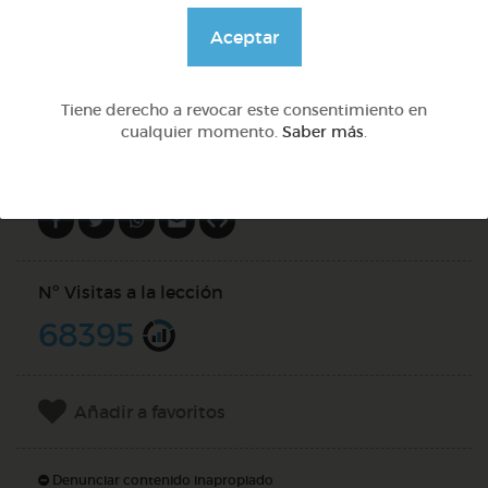
@GrupoAdapta
Aceptar
DOCS (5)
Tiene derecho a revocar este consentimiento en
cualquier momento.
Saber más
.
Compartir en
Nº Visitas a la lección
68395
Añadir a favoritos
Denunciar contenido inapropiado