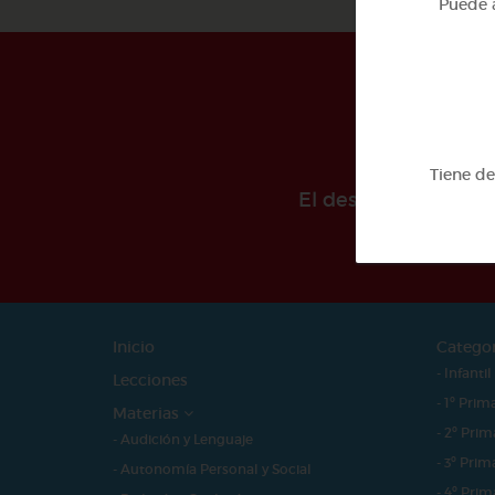
Puede a
Tiene d
El desarollo de est
Inicio
Catego
- Infantil
Lecciones
- 1º Prim
Materias
- 2º Prim
- Audición y Lenguaje
- 3º Prim
- Autonomía Personal y Social
- 4º Prim