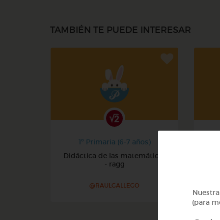
TAMBIÉN TE PUEDE INTERESAR
1º Primaria (6-7 años)
Didáctica de las matemáticas
- ragg
@RAULGALLEGO
Nuestra 
(para me