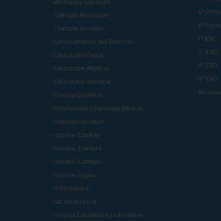
- Biología y Geología
- 5º Prim
- Ciencias Naturales
- 6º Prim
- Ciencias Sociales
- 1º ESO
- Conocimiento del Entorno
- 2º ESO
- Educación Física
- 3º ESO
- Educación Musical
- 4º ESO
- Educación Plástica
- Avanza
- Física y Química
- Habilidades Cognitivas Básicas
- Historias Sociales
- Idioma: Catalán
- Idioma: Euskera
- Idioma: Gallego
- Idioma: Inglés
- Informática
- Lectoescritura
- Lengua Castellana y Literatura