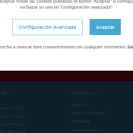
ceptar todas las cookies pulsando el botón “Aceptar” o configu
rechazar su uso en “configuración avanzada”.
Configuración Avanzada
Aceptar
erecho a revocar este consentimiento en cualquier momento.
Sa
e proyecto ha sido posible gracias al mecenazgo de
rías
Pictoeduca
¿Qué es?
aria (6-7 años)
¿Cúal es el origen?
aria (7-8 años)
Finalidad
aria (8-9 años)
Funcionamiento
aria (9-10 años)