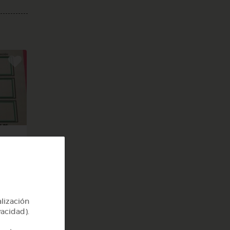
 el
alización
vacidad).