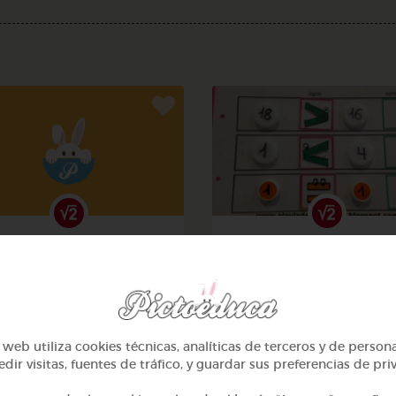
1º Primaria (6-7 años)
1º Primaria (6-7 años)
Contar hasta 10
Aprendemos a identificar
mayor menor e igual
@alcasasola
@Daniela03
web utiliza cookies técnicas, analíticas de terceros y de person
dir visitas, fuentes de tráfico, y guardar sus preferencias de pri