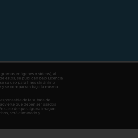
ogramas,imágenes o vídeos), al
de éstos, se publican bajo Licencia
e su uso para fines sin ánimo
tor y se compartan bajo la misma
responsable de la subida de
n advierte que deben ser usados
En caso de que alguna imagen,
chos, será eliminado y