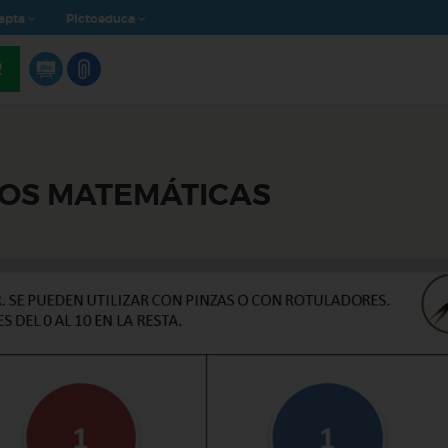
apta
Pictoeduca
R
VOS MATEMÁTICAS