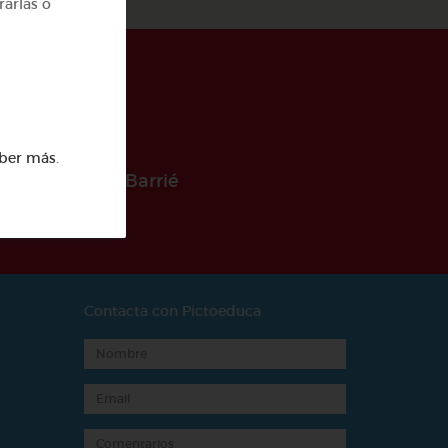
rarlas o
ber más
.
 la Fundación Barrié
Contacta con Pictoeduca