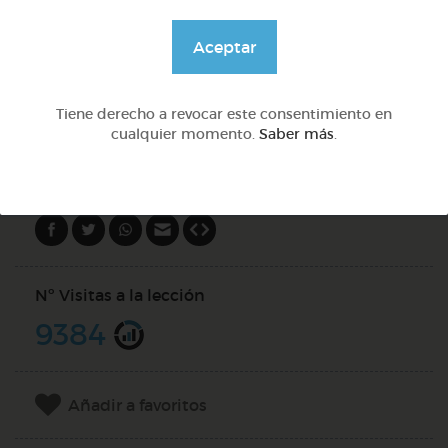
Aceptar
@Daniela03
Tiene derecho a revocar este consentimiento en
DOCS (2)
cualquier momento.
Saber más
.
Compartir en
Nº Visitas a la lección
9384
Añadir a favoritos