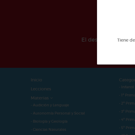
El desarollo de est
Tiene d
Inicio
Catego
- Infantil
Lecciones
- 1º Prim
Materias
- 2º Prim
- Audición y Lenguaje
- 3º Prim
- Autonomía Personal y Social
- 4º Prim
- Biología y Geología
- 5º Prim
- Ciencias Naturales