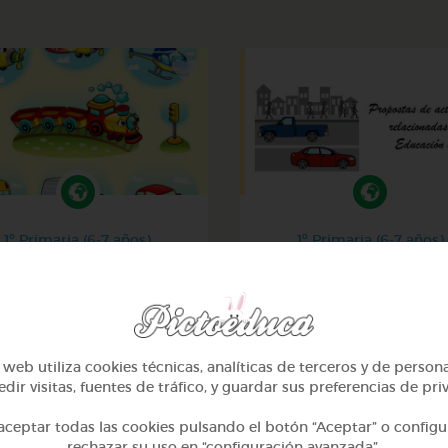
1º Primaria (6-7 años)
1º Primaria (6-7 años)
Los transportes
Educación vial en gale
@IvanaDiaz
@GrupoAdapta
web utiliza cookies técnicas, analíticas de terceros y de person
dir visitas, fuentes de tráfico, y guardar sus preferencias de pri
ceptar todas las cookies pulsando el botón “Aceptar” o configu
rechazar su uso en “configuración avanzada”.