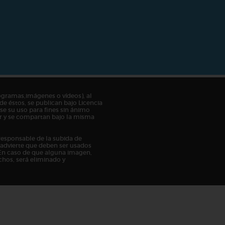
ogramas,imágenes o vídeos), al
de éstos, se publican bajo Licencia
e su uso para fines sin ánimo
tor y se compartan bajo la misma
responsable de la subida de
n advierte que deben ser usados
En caso de que alguna imagen,
chos, será eliminado y