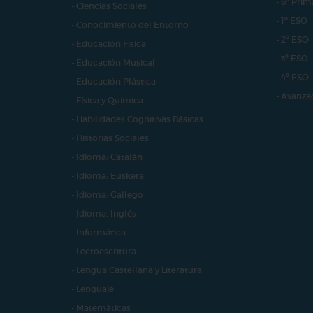
- 6º Prim
- Ciencias Sociales
- 1º ESO
- Conocimiento del Entorno
- 2º ESO
- Educación Física
- 3º ESO
- Educación Musical
- 4º ESO
- Educación Plástica
- Avanza
- Física y Química
- Habilidades Cognitivas Básicas
- Historias Sociales
- Idioma: Catalán
- Idioma: Euskera
- Idioma: Gallego
- Idioma: Inglés
- Informática
- Lectoescritura
- Lengua Castellana y Literatura
- Lenguaje
- Matemáticas