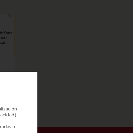
go
alización
vacidad).
rarlas o