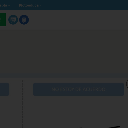
apta
Pictoeduca
R