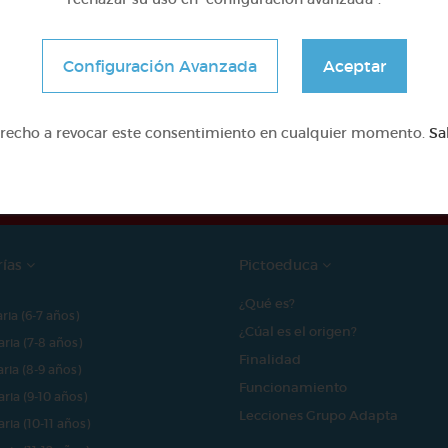
Configuración Avanzada
Aceptar
e proyecto ha sido posible gracias al mecenazgo de
erecho a revocar este consentimiento en cualquier momento.
Sa
rías
Pictoeduca
¿Qué es?
aria (6-7 años)
¿Cúal es el origen?
aria (7-8 años)
Finalidad
aria (8-9 años)
Funcionamiento
aria (9-10 años)
Lecciones Grupo Adapta
aria (10-11 años)