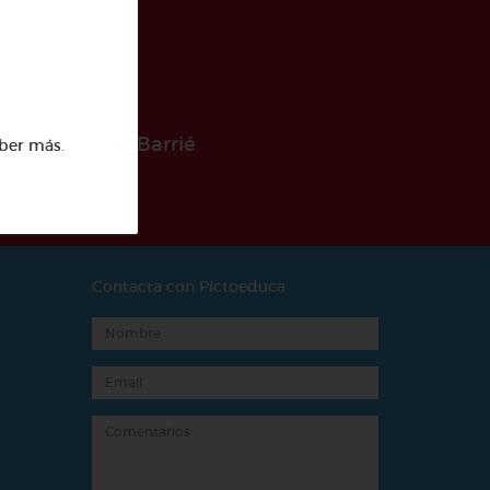
 la Fundación Barrié
ber más
.
Contacta con Pictoeduca