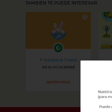
TAMBIÉN TE PUEDE INTERESAR
1º Primaria (6-7 años)
Así es mi localidad
@PATRICIARDS
Nuestra 
(para me
Puede a