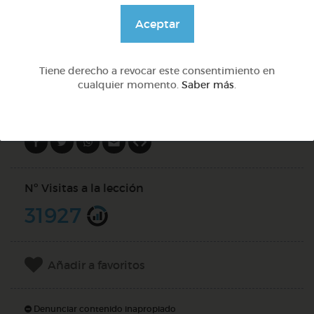
@pupito
Aceptar
DOCS (2)
Tiene derecho a revocar este consentimiento en
cualquier momento.
Saber más
.
Compartir en
Nº Visitas a la lección
31927
Añadir a favoritos
Denunciar contenido inapropiado