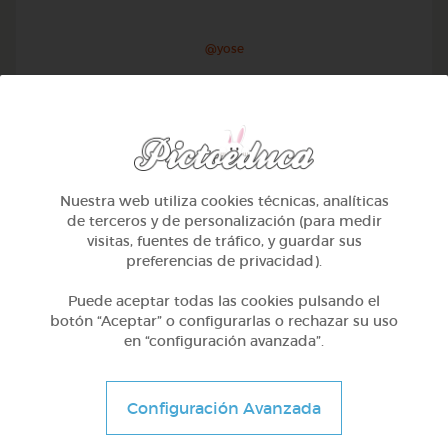
@yose
Nuestra web utiliza cookies técnicas, analíticas
de terceros y de personalización (para medir
visitas, fuentes de tráfico, y guardar sus
preferencias de privacidad).
Puede aceptar todas las cookies pulsando el
botón “Aceptar” o configurarlas o rechazar su uso
en “configuración avanzada”.
1º Primaria (6-7 años)
Conociendo nuestro cuerpo
Configuración Avanzada