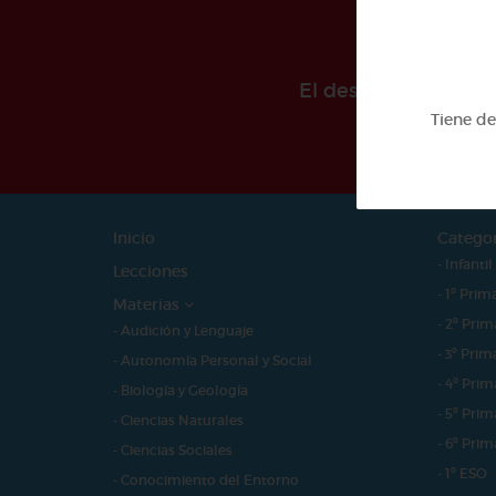
El desarollo de est
Tiene d
Inicio
Catego
- Infantil
Lecciones
- 1º Prim
Materias
- 2º Prim
- Audición y Lenguaje
- 3º Prim
- Autonomía Personal y Social
- 4º Prim
- Biología y Geología
- 5º Prim
- Ciencias Naturales
- 6º Prim
- Ciencias Sociales
- 1º ESO
- Conocimiento del Entorno