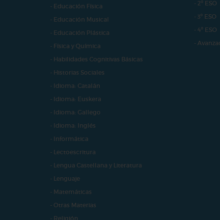
- 2º ESO
- Educación Física
- 3º ESO
- Educación Musical
- 4º ESO
- Educación Plástica
- Avanza
- Física y Química
- Habilidades Cognitivas Básicas
- Historias Sociales
- Idioma: Catalán
- Idioma: Euskera
- Idioma: Gallego
- Idioma: Inglés
- Informática
- Lectoescritura
- Lengua Castellana y Literatura
- Lenguaje
- Matemáticas
- Otras Materias
- Religión