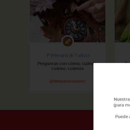
1º Primaria (6-7 años)
Preguntas con cómo, cuándo,
Pr
cuánto, cuántos
@Webparaelespanol
Nuestra 
(para me
Puede a