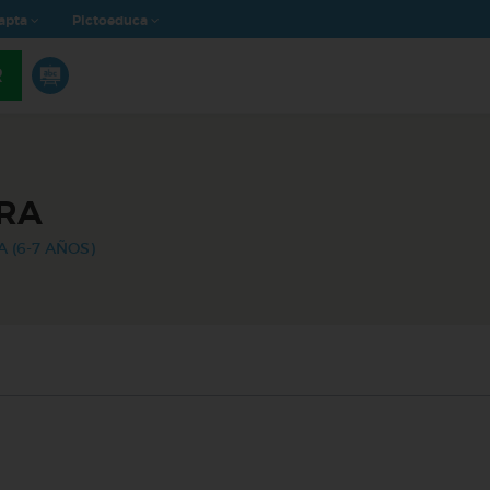
apta
Pictoeduca
R
RA
A (6-7 AÑOS)