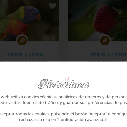
1º Primaria (6-7 años)
1º Primaria (6-7 años)
eguntas con quién, cuál y
Preguntas con qué
dónde
@Webparaelespanol
@Webparaelespanol
web utiliza cookies técnicas, analíticas de terceros y de person
dir visitas, fuentes de tráfico, y guardar sus preferencias de pri
ceptar todas las cookies pulsando el botón “Aceptar” o configu
rechazar su uso en “configuración avanzada”.