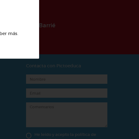
 la Fundación Barrié
ber más
.
Contacta con Pictoeduca
He leído y acepto la
política de