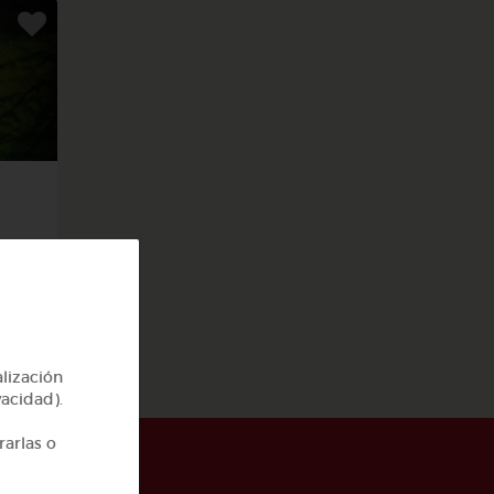
alización
vacidad).
rarlas o