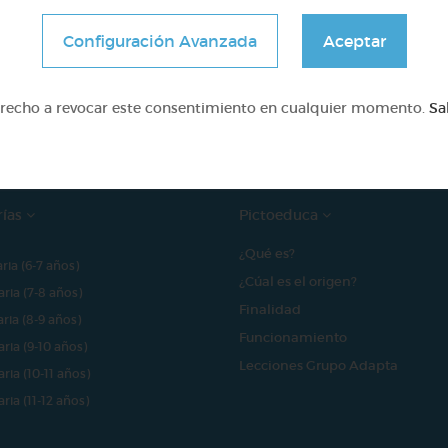
Configuración Avanzada
Aceptar
e proyecto ha sido posible gracias al mecenazgo de
erecho a revocar este consentimiento en cualquier momento.
Sa
rías
Pictoeduca
¿Qué es?
aria (6-7 años)
¿Cúal es el origen?
aria (7-8 años)
Finalidad
aria (8-9 años)
Funcionamiento
aria (9-10 años)
Lecciones Grupo Adapta
aria (10-11 años)
aria (11-12 años)