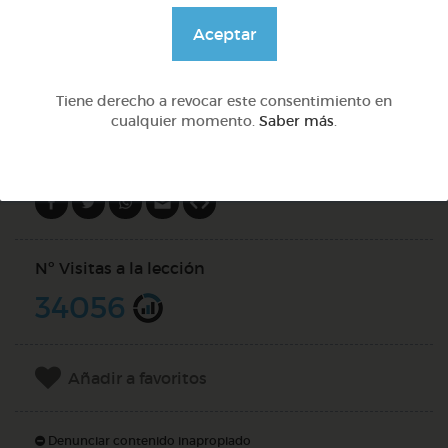
@Daniela03
Aceptar
DOCS (2)
Tiene derecho a revocar este consentimiento en
cualquier momento.
Saber más
.
Compartir en
Nº Visitas a la lección
34056
Añadir a favoritos
Denunciar contenido inapropiado