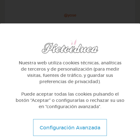
@yose
Nuestra web utiliza cookies técnicas, analíticas
de terceros y de personalización (para medir
visitas, fuentes de tráfico, y guardar sus
preferencias de privacidad).
Puede aceptar todas las cookies pulsando el
botón “Aceptar” o configurarlas o rechazar su uso
en “configuración avanzada”.
1º Primaria (6-7 años)
Conociendo nuestro cuerpo
Configuración Avanzada