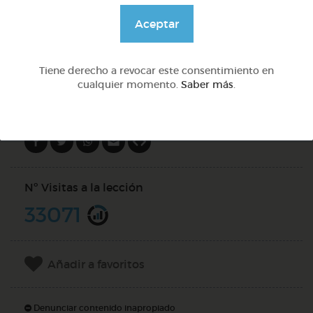
@pupito
Aceptar
DOCS (2)
Tiene derecho a revocar este consentimiento en
cualquier momento.
Saber más
.
Compartir en
Nº Visitas a la lección
33071
Añadir a favoritos
Denunciar contenido inapropiado