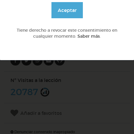
@Webparaelespanol
Aceptar
DOCS (2)
Tiene derecho a revocar este consentimiento en
cualquier momento.
Saber más
.
Compartir en
Nº Visitas a la lección
20787
Añadir a favoritos
Denunciar contenido inapropiado