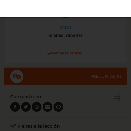
Otros
Sílabas trabadas
@Webparaelespanol
PREGUNTAS (
1
)
Compartir en
Nº Visitas a la lección