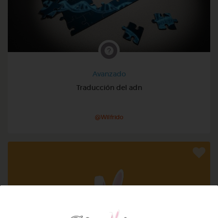
Avanzado
Traducción del adn
@Wilfrido