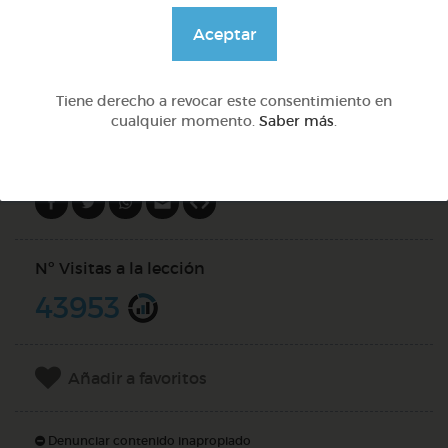
@GrupoAdapta
Aceptar
DOCS (2)
Tiene derecho a revocar este consentimiento en
cualquier momento.
Saber más
.
Compartir en
Nº Visitas a la lección
43953
Añadir a favoritos
Denunciar contenido inapropiado