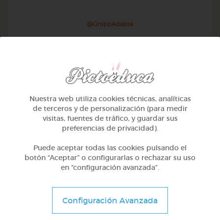
@GrupoAdapta
Nuestra web utiliza cookies técnicas, analíticas
de terceros y de personalización (para medir
visitas, fuentes de tráfico, y guardar sus
preferencias de privacidad).
Puede aceptar todas las cookies pulsando el
botón “Aceptar” o configurarlas o rechazar su uso
en “configuración avanzada”.
2º Primaria (7-8 años)
El director de orquesta
Configuración Avanzada