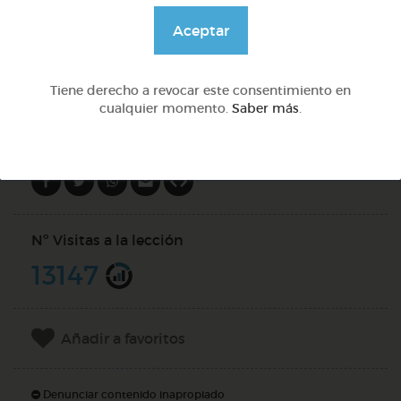
@GrupoAdapta
Aceptar
DOCS (2)
Tiene derecho a revocar este consentimiento en
cualquier momento.
Saber más
.
Compartir en
Nº Visitas a la lección
13147
Añadir a favoritos
Denunciar contenido inapropiado