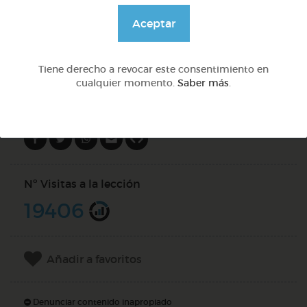
@solangeariass
Aceptar
DOCS (2)
Tiene derecho a revocar este consentimiento en
cualquier momento.
Saber más
.
Compartir en
Nº Visitas a la lección
19406
Añadir a favoritos
Denunciar contenido inapropiado