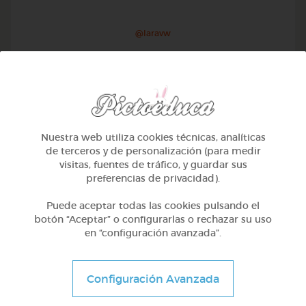
@Iaravw
Nuestra web utiliza cookies técnicas, analíticas
de terceros y de personalización (para medir
visitas, fuentes de tráfico, y guardar sus
preferencias de privacidad).
Puede aceptar todas las cookies pulsando el
botón “Aceptar” o configurarlas o rechazar su uso
en “configuración avanzada”.
2º Primaria (7-8 años)
Aprendiendo matematicas
Configuración Avanzada