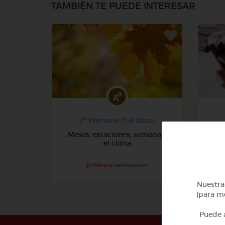
TAMBIÉN TE PUEDE INTERESAR
2º Primaria (7-8 años)
Meses, estaciones, semana y
Núm
el clima
@Webparaelespanol
Nuestra 
(para me
Puede a