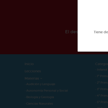
El desarollo de est
Tiene d
Inicio
Catego
- Infantil
Lecciones
- 1º Prim
Materias
- 2º Prim
- Audición y Lenguaje
- 3º Prim
- Autonomía Personal y Social
- 4º Prim
- Biología y Geología
- 5º Prim
- Ciencias Naturales