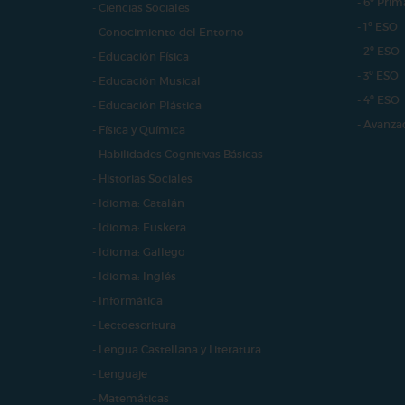
- 6º Prim
- Ciencias Sociales
- 1º ESO
- Conocimiento del Entorno
- 2º ESO
- Educación Física
- 3º ESO
- Educación Musical
- 4º ESO
- Educación Plástica
- Avanza
- Física y Química
- Habilidades Cognitivas Básicas
- Historias Sociales
- Idioma: Catalán
- Idioma: Euskera
- Idioma: Gallego
- Idioma: Inglés
- Informática
- Lectoescritura
- Lengua Castellana y Literatura
- Lenguaje
- Matemáticas