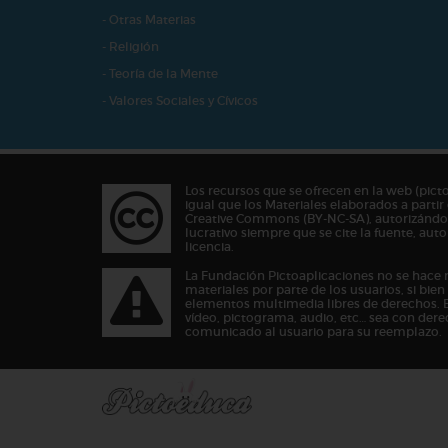
- Otras Materias
- Religión
- Teoría de la Mente
- Valores Sociales y Cívicos
Los recursos que se ofrecen en la web (pict
igual que los Materiales elaborados a partir 
Creative Commons (BY-NC-SA), autorizándos
lucrativo siempre que se cite la fuente, au
licencia.
La Fundación Pictoaplicaciones no se hace 
materiales por parte de los usuarios, si bie
elementos multimedia libres de derechos. 
vídeo, pictograma, audio, etc… sea con dere
comunicado al usuario para su reemplazo.