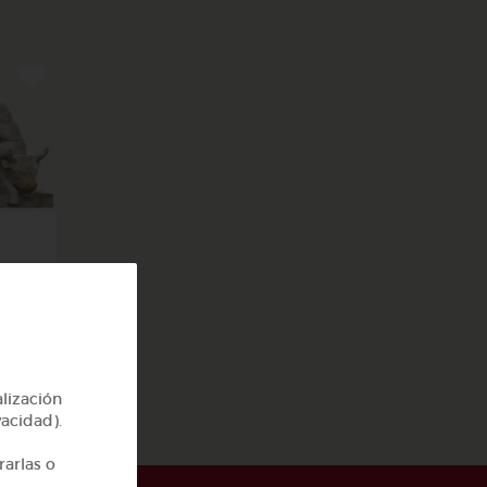
y 2
alización
vacidad).
rarlas o