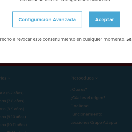
Configuración Avanzada
Aceptar
e proyecto ha sido posible gracias al mecenazgo de
erecho a revocar este consentimiento en cualquier momento.
Sa
rías
Pictoeduca
¿Qué es?
aria (6-7 años)
¿Cúal es el origen?
aria (7-8 años)
Finalidad
aria (8-9 años)
Funcionamiento
aria (9-10 años)
Lecciones Grupo Adapta
aria (10-11 años)