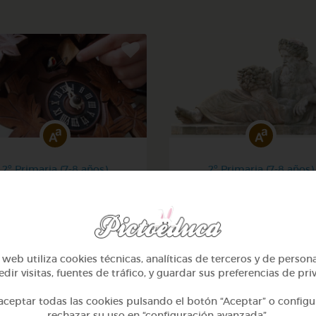
2º Primaria (7-8 años)
2º Primaria (7-8 años)
eros hasta 100 y calcular
Lo más sano en la cocina 
la hora
fábulas de esopo
@Webparaelespanol
@Webparaelespanol
web utiliza cookies técnicas, analíticas de terceros y de person
dir visitas, fuentes de tráfico, y guardar sus preferencias de pri
ceptar todas las cookies pulsando el botón “Aceptar” o configu
rechazar su uso en “configuración avanzada”.