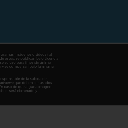
ogramas,imágenes o vídeos), al
de éstos, se publican bajo Licencia
e su uso para fines sin ánimo
tor y se compartan bajo la misma
responsable de la subida de
n advierte que deben ser usados
En caso de que alguna imagen,
chos, será eliminado y