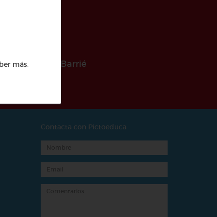
 la Fundación Barrié
ber más
.
Contacta con Pictoeduca