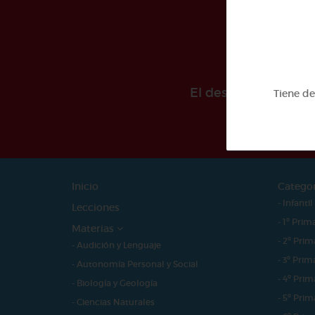
El desarollo de est
Tiene d
Inicio
Catego
- Infantil
Lecciones
- 1º Prim
Materias
- 2º Prim
- Audición y Lenguaje
- 3º Prim
- Autonomía Personal y Social
- 4º Prim
- Biología y Geología
- 5º Prim
- Ciencias Naturales