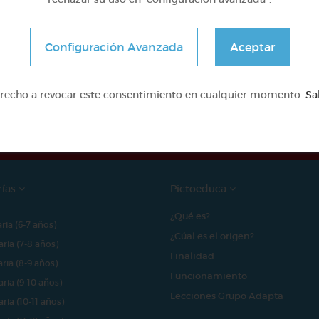
Configuración Avanzada
Aceptar
e proyecto ha sido posible gracias al mecenazgo de
erecho a revocar este consentimiento en cualquier momento.
Sa
rías
Pictoeduca
¿Qué es?
aria (6-7 años)
¿Cúal es el origen?
aria (7-8 años)
Finalidad
aria (8-9 años)
Funcionamiento
aria (9-10 años)
Lecciones Grupo Adapta
aria (10-11 años)