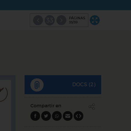
PÁGINAS
33
33/39
DOCS (2)
Compartir en