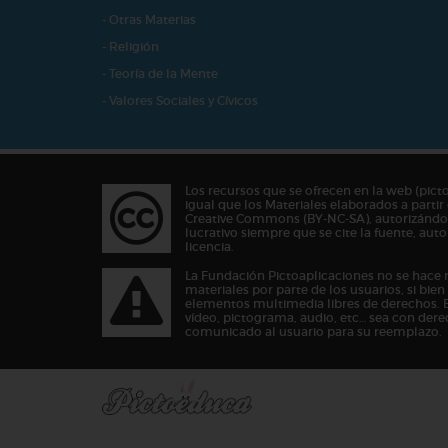
- Otras Materias
- Religión
- Teoría de la Mente
- Valores Sociales y Cívicos
Los recursos que se ofrecen en la web (pict
igual que los Materiales elaborados a partir 
Creative Commons (BY-NC-SA), autorizándos
lucrativo siempre que se cite la fuente, au
licencia.
La Fundación Pictoaplicaciones no se hace 
materiales por parte de los usuarios, si bie
elementos multimedia libres de derechos. 
vídeo, pictograma, audio, etc… sea con dere
comunicado al usuario para su reemplazo.