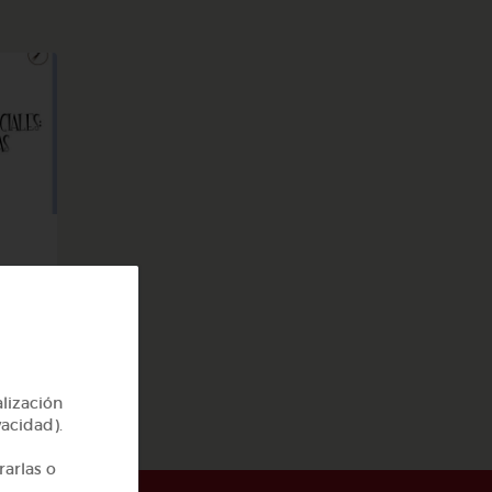
alización
vacidad).
rarlas o