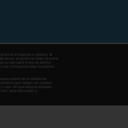
ogramas,imágenes o vídeos), al
de éstos, se publican bajo Licencia
e su uso para fines sin ánimo
tor y se compartan bajo la misma
responsable de la subida de
n advierte que deben ser usados
En caso de que alguna imagen,
chos, será eliminado y