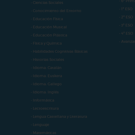
- 6º Prim
- Ciencias Sociales
- 1º ESO
- Conocimiento del Entorno
- 2º ESO
- Educación Física
- 3º ESO
- Educación Musical
- 4º ESO
- Educación Plástica
- Avanza
- Física y Química
- Habilidades Cognitivas Básicas
- Historias Sociales
- Idioma: Catalán
- Idioma: Euskera
- Idioma: Gallego
- Idioma: Inglés
- Informática
- Lectoescritura
- Lengua Castellana y Literatura
- Lenguaje
- Matemáticas