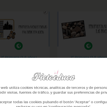
2º Primaria (7-8 años)
2º Primaria (7-8 años)
isaje urbano y rural: una
Las rocas
tarde con alicia
@GrupoAdapta
@GrupoAdapta
web utiliza cookies técnicas, analíticas de terceros y de person
dir visitas, fuentes de tráfico, y guardar sus preferencias de pri
ceptar todas las cookies pulsando el botón “Aceptar” o configu
rechazar su uso en “configuración avanzada”.