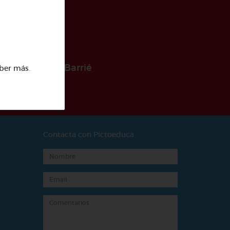
 la Fundación Barrié
ber más
.
Contacta con Pictoeduca