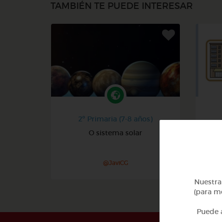
TAMBIÉN TE PUEDE INTERESAR
2º Primaria (7-8 años)
O sistema solar
Pa
@JaviCG
Nuestra 
(para me
Puede a