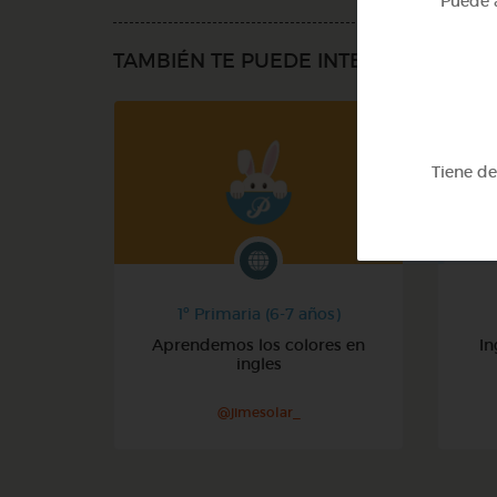
Puede a
TAMBIÉN TE PUEDE INTERESAR
Tiene d
1º Primaria (6-7 años)
Aprendemos los colores en
In
ingles
@jimesolar_