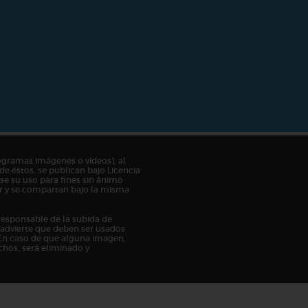
ogramas,imágenes o vídeos), al
de éstos, se publican bajo Licencia
e su uso para fines sin ánimo
tor y se compartan bajo la misma
responsable de la subida de
n advierte que deben ser usados
En caso de que alguna imagen,
chos, será eliminado y