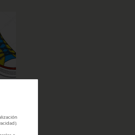
alización
vacidad).