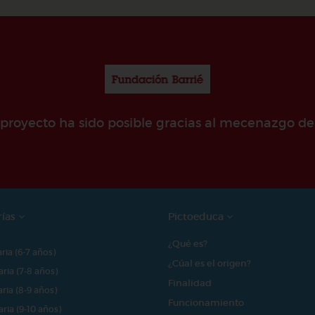
e proyecto ha sido posible gracias al mecenazgo de
rías
Pictoeduca
¿Qué es?
aria (6-7 años)
¿Cúal es el origen?
aria (7-8 años)
Finalidad
aria (8-9 años)
Funcionamiento
aria (9-10 años)