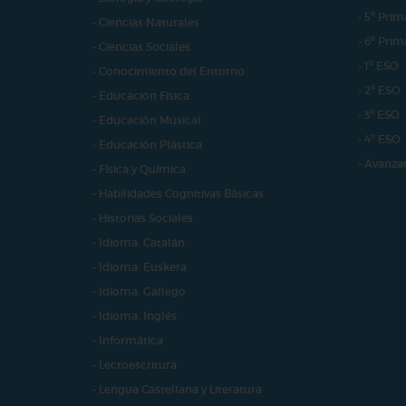
- 5º Prim
- Ciencias Naturales
- 6º Prim
- Ciencias Sociales
- 1º ESO
- Conocimiento del Entorno
- 2º ESO
- Educación Física
- 3º ESO
- Educación Musical
- 4º ESO
- Educación Plástica
- Avanza
- Física y Química
- Habilidades Cognitivas Básicas
- Historias Sociales
- Idioma: Catalán
- Idioma: Euskera
- Idioma: Gallego
- Idioma: Inglés
- Informática
- Lectoescritura
- Lengua Castellana y Literatura