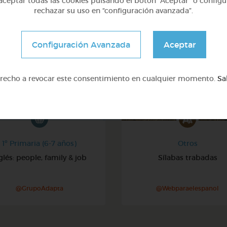
ceptar todas las cookies pulsando el botón “Aceptar” o configu
rechazar su uso en “configuración avanzada”.
Configuración Avanzada
Aceptar
erecho a revocar este consentimiento en cualquier momento.
Sa
1º Primaria (6-7 años)
Otros
glés: people, family & job
Sílabas trabadas
@GrupoAdapta
@Webparaelespanol