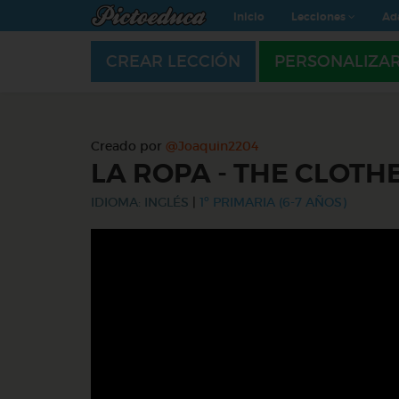
Inicio
Lecciones
Ad
CREAR LECCIÓN
PERSONALIZA
Creado por
@Joaquin2204
LA ROPA - THE CLOTH
IDIOMA: INGLÉS
|
1º PRIMARIA (6-7 AÑOS)