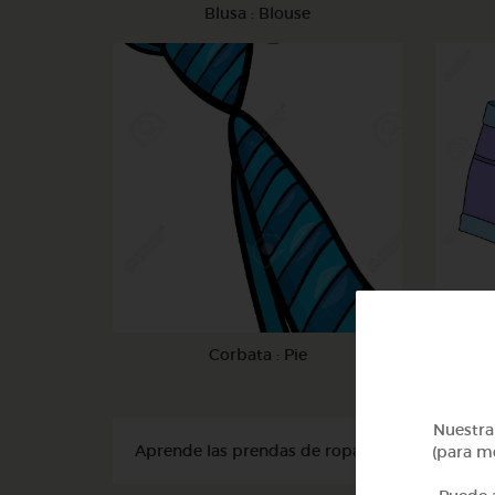
Blusa : Blouse
Corbata : Pie
Nuestra 
Aprende las prendas de ropa en inglés
(para me