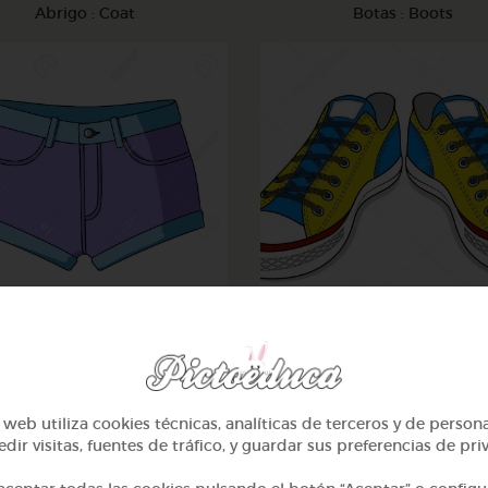
Abrigo : Coat
Botas : Boots
PantalÃ³n corto : Shorts
Zapatos: Shoes
web utiliza cookies técnicas, analíticas de terceros y de person
dir visitas, fuentes de tráfico, y guardar sus preferencias de pri