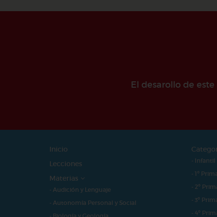
El desarollo de est
Inicio
Catego
- Infantil
Lecciones
- 1º Prim
Materias
- 2º Prim
- Audición y Lenguaje
- 3º Prim
- Autonomía Personal y Social
- 4º Prim
- Biología y Geología