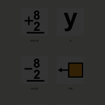
suma
y
resta
de