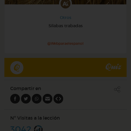
Otros
Sílabas trabadas
@Webparaelespanol
Quiz
Compartir en
Nº Visitas a la lección
3042