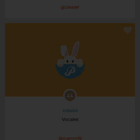
@LINAMF
Infantil
Vocales
@mgmm96