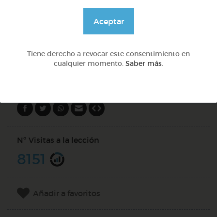
Quiz
Aceptar
Tiene derecho a revocar este consentimiento en
PREGUNTAS (
1
)
cualquier momento.
Saber más
.
Compartir en
Nº Visitas a la lección
8151
Añadir a favoritos