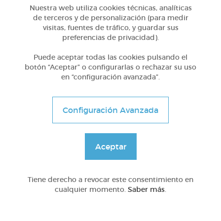
Nuestra web utiliza cookies técnicas, analíticas
de terceros y de personalización (para medir
visitas, fuentes de tráfico, y guardar sus
preferencias de privacidad).
5º Primaria (10-11 años)
87 verbos a-, en-, con- , vermeer y cancion
Puede aceptar todas las cookies pulsando el
botón “Aceptar” o configurarlas o rechazar su uso
en “configuración avanzada”.
@Webparaelespanol
Configuración Avanzada
Compartir en
Aceptar
Nº Visitas a la lección
Tiene derecho a revocar este consentimiento en
6738
cualquier momento.
Saber más
.