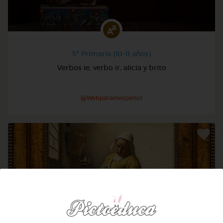
5º Primaria (10-11 años)
Verbos ie, verbo ir, alicia y brito
@Webparaelespanol