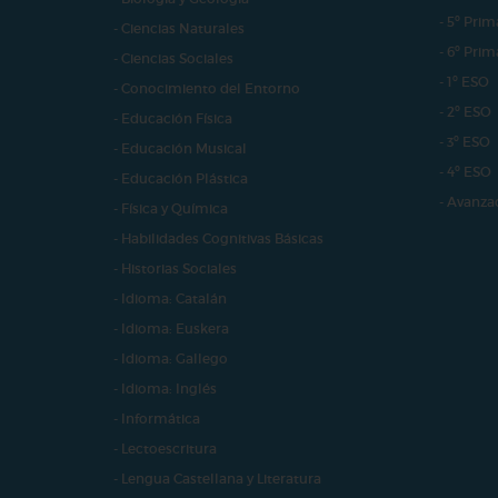
- 5º Prim
- Ciencias Naturales
- 6º Prim
- Ciencias Sociales
- 1º ESO
- Conocimiento del Entorno
- 2º ESO
- Educación Física
- 3º ESO
- Educación Musical
- 4º ESO
- Educación Plástica
- Avanza
- Física y Química
- Habilidades Cognitivas Básicas
- Historias Sociales
- Idioma: Catalán
- Idioma: Euskera
- Idioma: Gallego
- Idioma: Inglés
- Informática
- Lectoescritura
- Lengua Castellana y Literatura