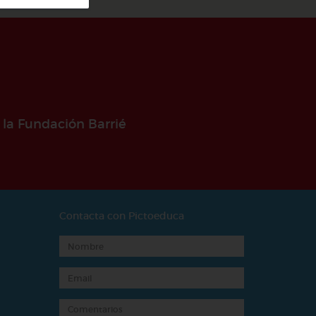
 la Fundación Barrié
Contacta con Pictoeduca