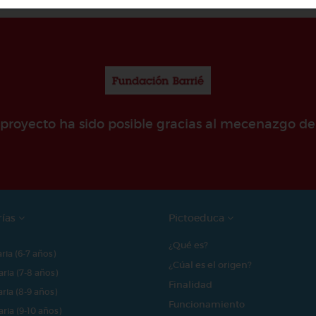
e proyecto ha sido posible gracias al mecenazgo de
rías
Pictoeduca
¿Qué es?
aria (6-7 años)
¿Cúal es el origen?
aria (7-8 años)
Finalidad
aria (8-9 años)
Funcionamiento
aria (9-10 años)