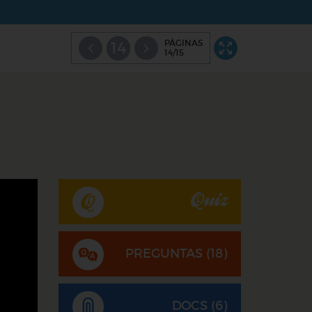
PÁGINAS
14
14/15
Quiz
PREGUNTAS (
18
)
DOCS (6)