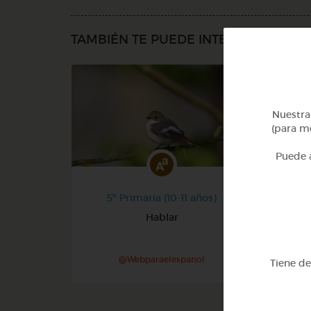
TAMBIÉN TE PUEDE INTERESAR
Nuestra 
(para me
Puede a
5º Primaria (10-11 años)
Hablar
V
@Webparaelespanol
Tiene d