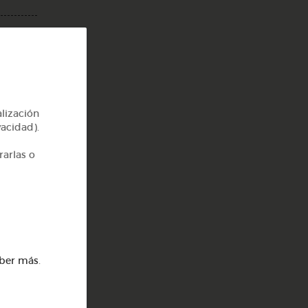
alización
vacidad).
rarlas o
)
,
ber más
.