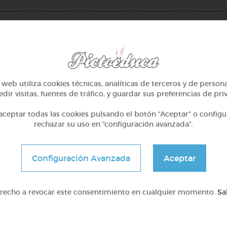
web utiliza cookies técnicas, analíticas de terceros y de person
dir visitas, fuentes de tráfico, y guardar sus preferencias de pri
ceptar todas las cookies pulsando el botón “Aceptar” o configu
rechazar su uso en “configuración avanzada”.
5º Primaria (10-11 años)
5º Primaria (10-11 años
Configuración Avanzada
Aceptar
erbos ie, verbo ir, alicia y
87 verbos a-, en-, con- 
brito
vermeer y cancion
@Webparaelespanol
@Webparaelespanol
erecho a revocar este consentimiento en cualquier momento.
Sa