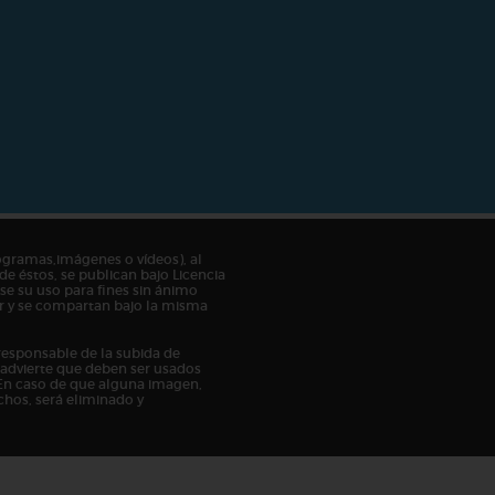
ogramas,imágenes o vídeos), al
de éstos, se publican bajo Licencia
e su uso para fines sin ánimo
tor y se compartan bajo la misma
responsable de la subida de
n advierte que deben ser usados
En caso de que alguna imagen,
chos, será eliminado y