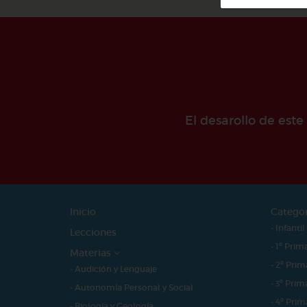
El desarollo de est
Inicio
Catego
- Infantil
Lecciones
- 1º Prim
Materias
- 2º Prim
- Audición y Lenguaje
- 3º Prim
- Autonomía Personal y Social
- 4º Prim
- Biología y Geología