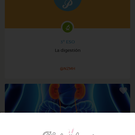
3º ESO
La digestión
@NZMH