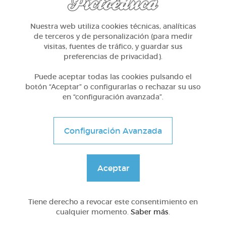
Nuestra web utiliza cookies técnicas, analíticas
de terceros y de personalización (para medir
visitas, fuentes de tráfico, y guardar sus
3º ESO
preferencias de privacidad).
La función de nutrición: el aparato excretor
Puede aceptar todas las cookies pulsando el
botón “Aceptar” o configurarlas o rechazar su uso
en “configuración avanzada”.
@Hipatia
Configuración Avanzada
Aceptar
Tiene derecho a revocar este consentimiento en
cualquier momento.
Saber más
.