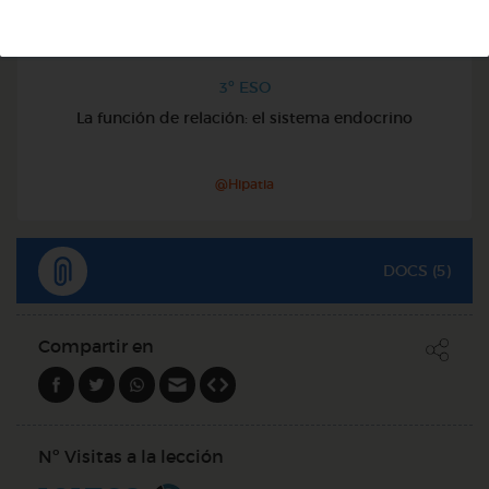
3º ESO
La función de relación: el sistema endocrino
@Hipatia
DOCS (5)
Compartir en
Nº Visitas a la lección