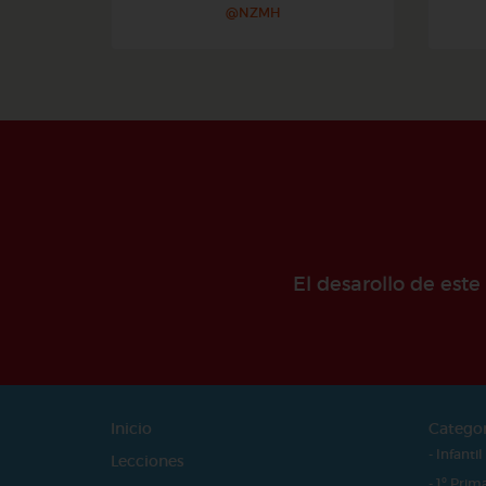
@NZMH
El desarollo de est
Inicio
Catego
- Infantil
Lecciones
- 1º Prim