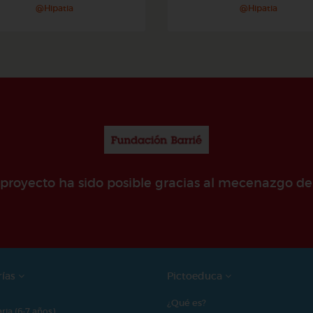
@Hipatia
@Hipatia
e proyecto ha sido posible gracias al mecenazgo de
rías
Pictoeduca
¿Qué es?
aria (6-7 años)