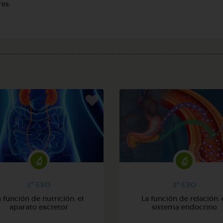
es.
3º ESO
3º ESO
a función de nutrición: el
La función de relación: 
aparato excretor
sistema endocrino