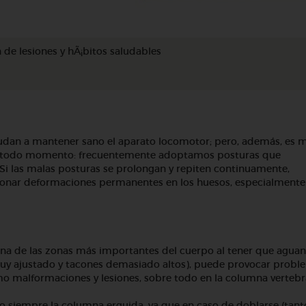
 de lesiones y hÃ¡bitos saludables
ayudan a mantener sano el aparato locomotor; pero, además, es 
 todo momento: frecuentemente adoptamos posturas que
 Si las malas posturas se prolongan y repiten continuamente,
ionar deformaciones permanentes en los huesos, especialmente
una de las zonas más importantes del cuerpo al tener que aguan
uy ajustado y tacones demasiado altos), puede provocar probl
como malformaciones y lesiones, sobre todo en la columna vertebr
o siempre la columna erguida,
ya que en caso de doblarse (tant