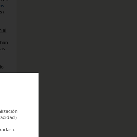
as
s),
n al
 han
las
lo
se
alización
vacidad).
rarlas o