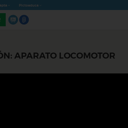
apta
Pictoeduca
R
IÓN: APARATO LOCOMOTOR