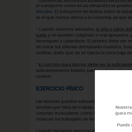
el transporte como en su elevación) se produc
discales
. El transporte de bultos sobre la espa
es el que menos afecta a la columna, ya que é
* Cuando estamos sentados,
la silla o sillón
suelo
y no queden colgando o mal apoyados, p
hormigueo y calambres. El asiento debe ser r
de evitar los sillones demasiado mullidos, bu
rodillas, dado que así se fuerza la zona baja d
*
El colchón para dormir debe ser lo suficient
suficientemente blando para acoplarse ligera
confort.
EJERCICIO FÍSICO
Las lesiones pueden subsanarse, en parte, si 
Nuestra 
atrofian por falta de trabajo, pero si los hace
(para me
Lesiones musculares, como las contracturas o el
músculo ha trabajado de forma progresiva gra
Puede a
Cuando hacemos ejercicio de forma regular, es