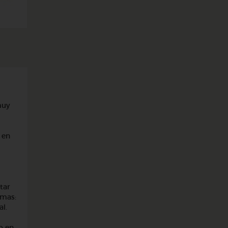
muy
 en
tar
emas:
al.
o en