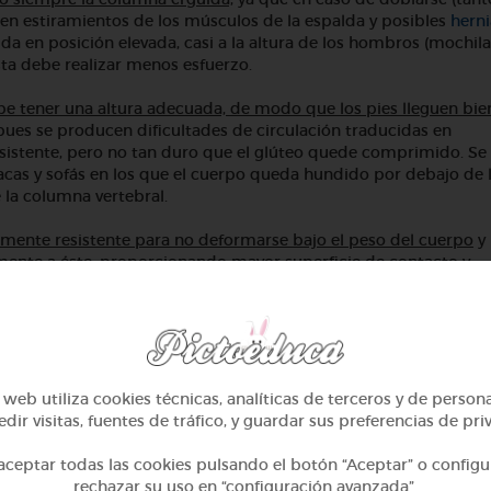
en estiramientos de los músculos de la espalda y posibles
herni
lda en posición elevada, casi a la altura de los hombros (mochila
sta debe realizar menos esfuerzo.
 debe tener una altura adecuada, de modo que los pies lleguen bie
ues se producen dificultades de circulación traducidas en
esistente, pero no tan duro que el glúteo quede comprimido. Se
tacas y sofás en los que el cuerpo queda hundido por debajo de 
e la columna vertebral.
emente resistente para no deformarse bajo el peso del cuerpo
y 
mente a éste, proporcionando mayor superficie de contacto y
se ejercita el aparato locomotor. Los músculos que lo conforman 
web utiliza cookies técnicas, analíticas de terceros y de person
mos trabajar se desarrollan más.
dir visitas, fuentes de tráfico, y guardar sus preferencias de pri
 tirón, y las lesiones en los ligamentos pueden evitarse si el
cias a un buen calentamiento.
ceptar todas las cookies pulsando el botón “Aceptar” o configu
rechazar su uso en “configuración avanzada”.
 decir, entrenando, no sólo nos estamos divirtiendo, también