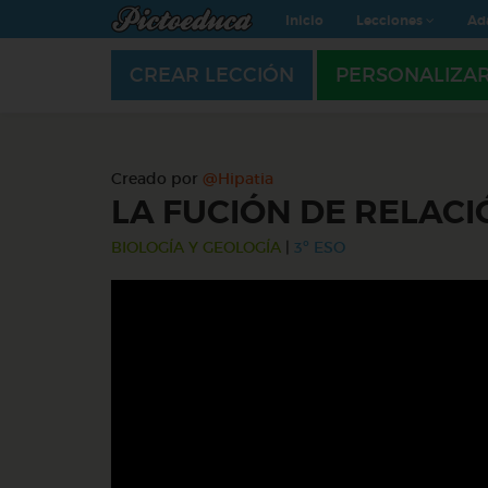
Inicio
Lecciones
Ad
CREAR LECCIÓN
PERSONALIZA
Creado por
@Hipatia
LA FUCIÓN DE RELAC
BIOLOGÍA Y GEOLOGÍA
|
3º ESO