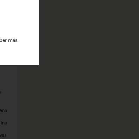
ber más
.
s
uena
mina
rvas