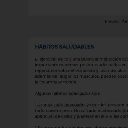
PrevenciÃ³n
HÁBITOS SALUDABLES
El ejercicio físico y una buena alimentación 
importante mantener posturas adecuadas en
repercuten sobre el esqueleto y los músculos.
además de fatigar los músculos, pueden ocas
la columna vertebral.
Algunos hábitos adecuados son:
*
Usar calzado adecuado,
ya que los pies son 
todo nuestro peso. Un calzado inadecuado (m
aparición de callos y juanetes en el pie, así 
*
Transportar los objetos pesados manteniend