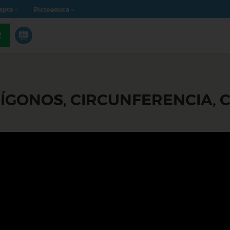
apta
Pictoeduca
R
ÍGONOS, CIRCUNFERENCIA, 