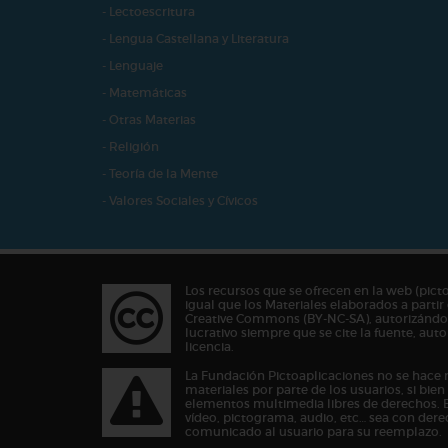
- Lectoescritura
- Lengua Castellana y Literatura
- Lenguaje
- Matemáticas
- Otras Materias
- Religión
- Teoría de la Mente
- Valores Sociales y Cívicos
Los recursos que se ofrecen en la web (pict
igual que los Materiales elaborados a partir 
Creative Commons (BY-NC-SA), autorizándos
lucrativo siempre que se cite la fuente, au
licencia.
La Fundación Pictoaplicaciones no se hace 
materiales por parte de los usuarios, si bie
elementos multimedia libres de derechos. 
vídeo, pictograma, audio, etc… sea con dere
comunicado al usuario para su reemplazo.