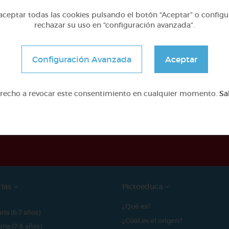
ceptar todas las cookies pulsando el botón “Aceptar” o configu
rechazar su uso en “configuración avanzada”.
Configuración Avanzada
Aceptar
erecho a revocar este consentimiento en cualquier momento.
Sa
e proyecto ha sido posible gracias al mecenazgo de
rías
Pictoeduca
¿Qué es?
aria (6-7 años)
¿Cúal es el origen?
aria (7-8 años)