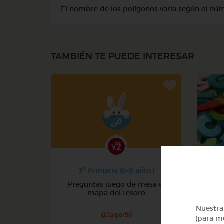
El nombre de los polígonos varía según el núm
TAMBIÉN TE PUEDE INTERESAR
3º Primaria (8-9 años)
Preguntas juego de mesa el
mapa del tesoro
Nuestra 
@Jaigar96
(para me