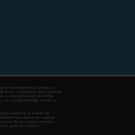
ogramas,imágenes o vídeos), al
de éstos, se publican bajo Licencia
e su uso para fines sin ánimo
tor y se compartan bajo la misma
responsable de la subida de
n advierte que deben ser usados
En caso de que alguna imagen,
chos, será eliminado y