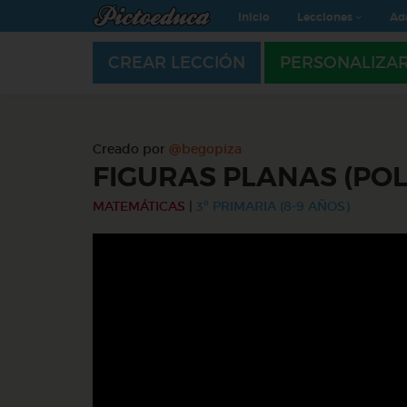
Inicio
Lecciones
Ad
CREAR LECCIÓN
PERSONALIZA
Creado por
@begopiza
FIGURAS PLANAS (POL
MATEMÁTICAS
|
3º PRIMARIA (8-9 AÑOS)