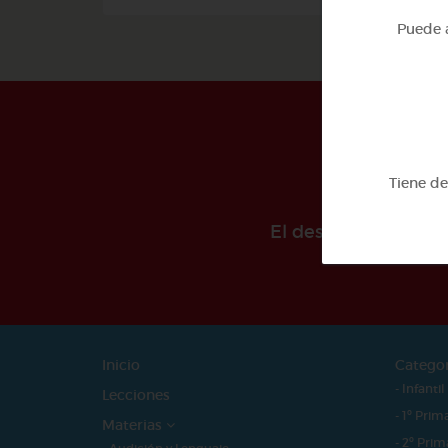
Puede a
Tiene d
El desarollo de est
Inicio
Catego
- Infantil
Lecciones
- 1º Prim
Materias
- 2º Prim