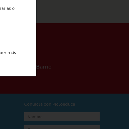
rarlas o
ber más
.
 la Fundación Barrié
Contacta con Pictoeduca