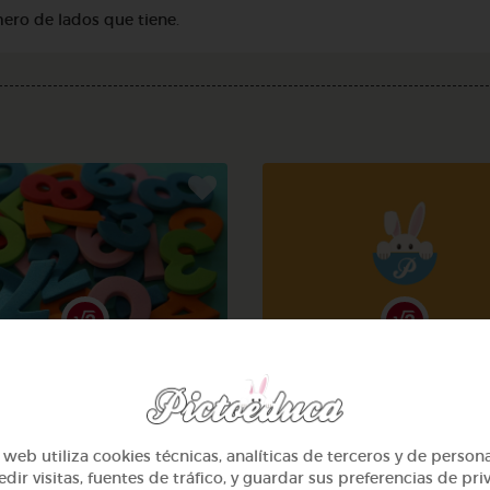
ero de lados que tiene.
3º Primaria (8-9 años)
3º Primaria (8-9 años)
Aprendiendo de las
Los triángulos. clasificac
multiplicaciones
web utiliza cookies técnicas, analíticas de terceros y de person
@Jaquesita
@Juliaml
dir visitas, fuentes de tráfico, y guardar sus preferencias de pri