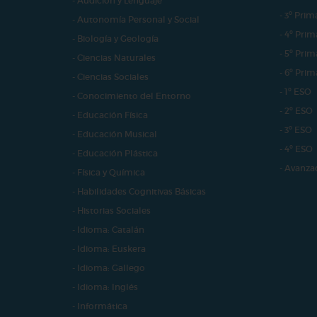
- Audición y Lenguaje
- 3º Prim
- Autonomía Personal y Social
- 4º Prim
- Biología y Geología
- 5º Prim
- Ciencias Naturales
- 6º Prim
- Ciencias Sociales
- 1º ESO
- Conocimiento del Entorno
- 2º ESO
- Educación Física
- 3º ESO
- Educación Musical
- 4º ESO
- Educación Plástica
- Avanza
- Física y Química
- Habilidades Cognitivas Básicas
- Historias Sociales
- Idioma: Catalán
- Idioma: Euskera
- Idioma: Gallego
- Idioma: Inglés
- Informática