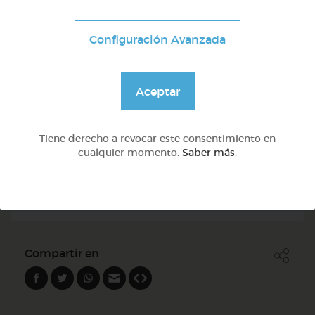
Configuración Avanzada
Aceptar
3º Primaria (8-9 años)
Tiene derecho a revocar este consentimiento en
cualquier momento.
Saber más
.
Los triángulos. clasificación
@Juliaml
Compartir en