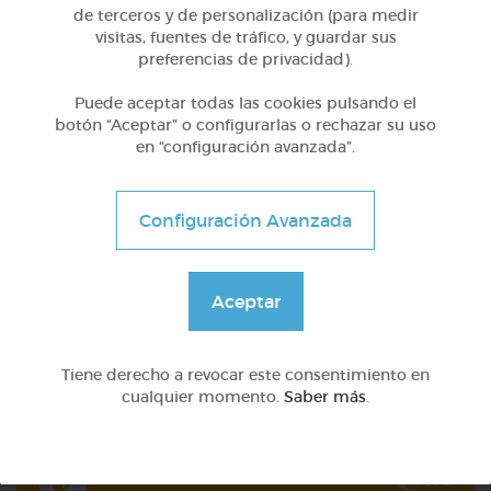
de terceros y de personalización (para medir
visitas, fuentes de tráfico, y guardar sus
preferencias de privacidad).
Puede aceptar todas las cookies pulsando el
botón “Aceptar” o configurarlas o rechazar su uso
en “configuración avanzada”.
Configuración Avanzada
Otros
Aceptar
Sílabas inversas, mixtas y complejas
Tiene derecho a revocar este consentimiento en
@Webparaelespanol
cualquier momento.
Saber más
.
Quiz