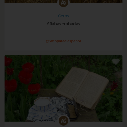
Otros
Sílabas trabadas
@Webparaelespanol