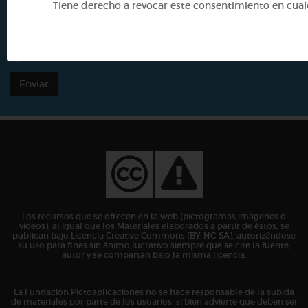
Tiene derecho a revocar este consentimiento en cu
He leído y acepto la
política de privacidad
Enviar
Los recursos que se ofrecen en la web (pictogramas,imágenes o
vídeos), al igual que los Materiales elaborados a partir de éstos, se
publican bajo Licencia Creative Commons (BY-NC-SA), autorizándose
su uso para fines sin ánimo lucrativo siempre que se cite la fuente,
autor y se compartan bajo la misma licencia.
La Fundación Pictoaplicaciones no se hace responsable de la subida
de materiales por parte de los usuarios, si bien advierte que deben ser