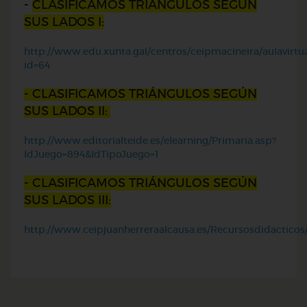
-
CLASIFICAMOS TRIÁNGULOS SEGÚN
SUS LADOS I:
http://www.edu.xunta.gal/centros/ceipmacineira/aulavirt
id=64
- CLASIFICAMOS TRIÁNGULOS SEGÚN
SUS LADOS II:
http://www.editorialteide.es/elearning/Primaria.asp?
IdJuego=894&IdTipoJuego=1
- CLASIFICAMOS TRIÁNGULOS SEGÚN
SUS LADOS III:
http://www.ceipjuanherreraalcausa.es/Recursosdidactic