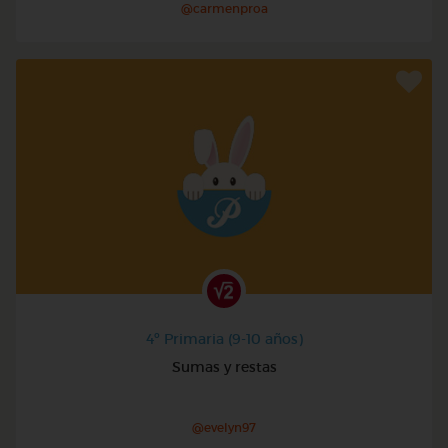
@carmenproa
4º Primaria (9-10 años)
Sumas y restas
@evelyn97