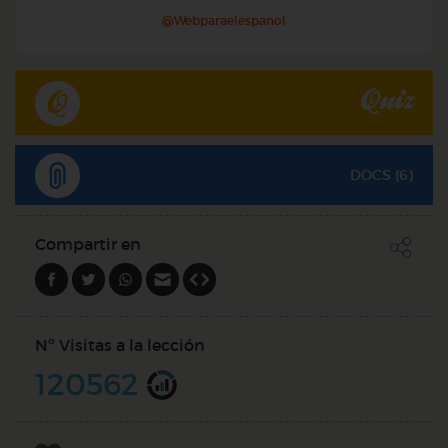
@Webparaelespanol
Quiz
DOCS (6)
Compartir en
Nº Visitas a la lección
120562