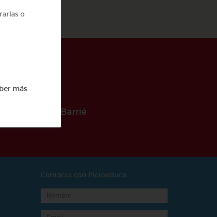
rarlas o
ber más
.
 la Fundación Barrié
Contacta con Pictoeduca