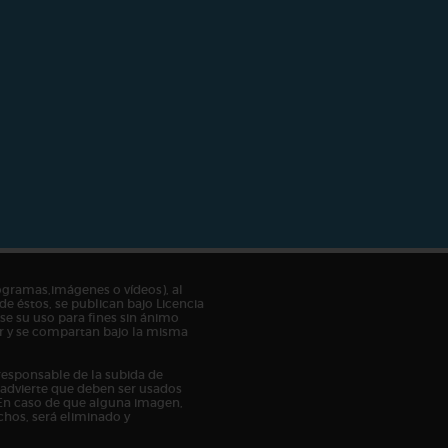
ogramas,imágenes o vídeos), al
de éstos, se publican bajo Licencia
e su uso para fines sin ánimo
tor y se compartan bajo la misma
responsable de la subida de
n advierte que deben ser usados
En caso de que alguna imagen,
chos, será eliminado y