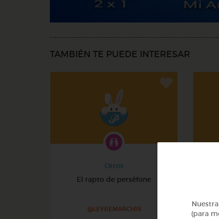
TAMBIÉN TE PUEDE INTERESAR
Otros
El rapto de perséfone
E
Nuestra 
@LEYREMARCH19
(para me