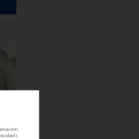
alización
vacidad).