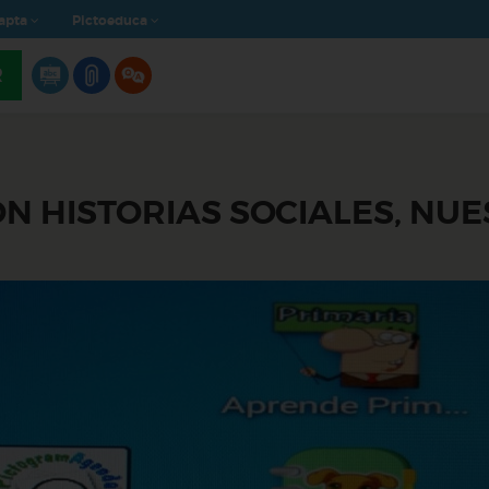
apta
Pictoeduca
R
ON HISTORIAS SOCIALES, NU