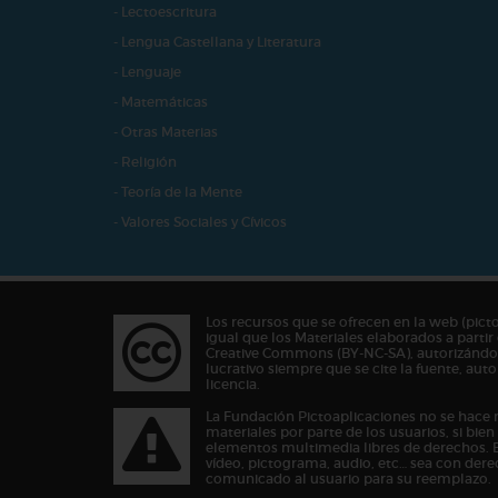
- Lectoescritura
- Lengua Castellana y Literatura
- Lenguaje
- Matemáticas
- Otras Materias
- Religión
- Teoría de la Mente
- Valores Sociales y Cívicos
Los recursos que se ofrecen en la web (pict
igual que los Materiales elaborados a partir 
Creative Commons (BY-NC-SA), autorizándos
lucrativo siempre que se cite la fuente, au
licencia.
La Fundación Pictoaplicaciones no se hace 
materiales por parte de los usuarios, si bie
elementos multimedia libres de derechos. 
vídeo, pictograma, audio, etc… sea con dere
comunicado al usuario para su reemplazo.