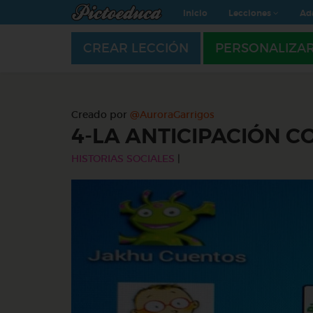
Inicio
Lecciones
Ad
CREAR LECCIÓN
PERSONALIZA
Creado por
@AuroraGarrigos
4-LA ANTICIPACIÓN C
HISTORIAS SOCIALES
|