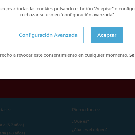
ceptar todas las cookies pulsando el botón “Aceptar” o configu
rechazar su uso en “configuración avanzada”.
Configuración Avanzada
Aceptar
erecho a revocar este consentimiento en cualquier momento.
Sa
e proyecto ha sido posible gracias al mecenazgo de
rías
Pictoeduca
¿Qué es?
aria (6-7 años)
¿Cúal es el origen?
aria (7-8 años)