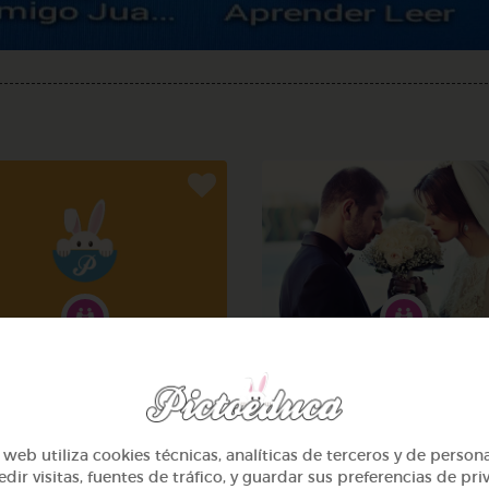
Otros
Otros
vacuación de incendios
Una boda
web utiliza cookies técnicas, analíticas de terceros y de person
@milayla
@ColinMcGovern
dir visitas, fuentes de tráfico, y guardar sus preferencias de pri