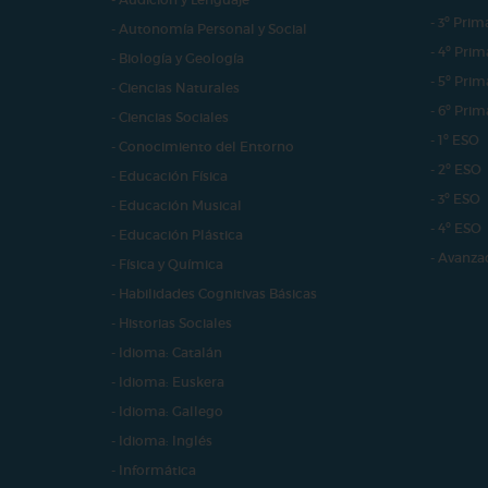
- 3º Prim
- Autonomía Personal y Social
- 4º Prim
- Biología y Geología
- 5º Prim
- Ciencias Naturales
- 6º Prim
- Ciencias Sociales
- 1º ESO
- Conocimiento del Entorno
- 2º ESO
- Educación Física
- 3º ESO
- Educación Musical
- 4º ESO
- Educación Plástica
- Avanza
- Física y Química
- Habilidades Cognitivas Básicas
- Historias Sociales
- Idioma: Catalán
- Idioma: Euskera
- Idioma: Gallego
- Idioma: Inglés
- Informática