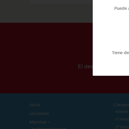
Puede a
Tiene d
El desarollo de est
Inicio
Catego
- Infantil
Lecciones
- 1º Prim
Materias
- 2º Prim
- Audición y Lenguaje