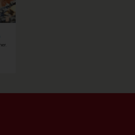
)
ner.