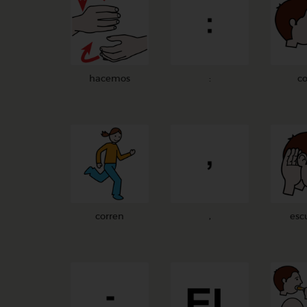
hacemos
:
c
corren
,
esc