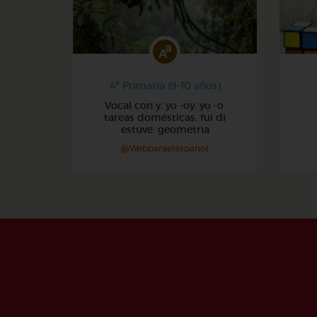
4º Primaria (9-10 años)
Vocal con y. yo -oy. yo -o.
tareas domésticas. fui di
estuve. geometria
@Webparaelespanol