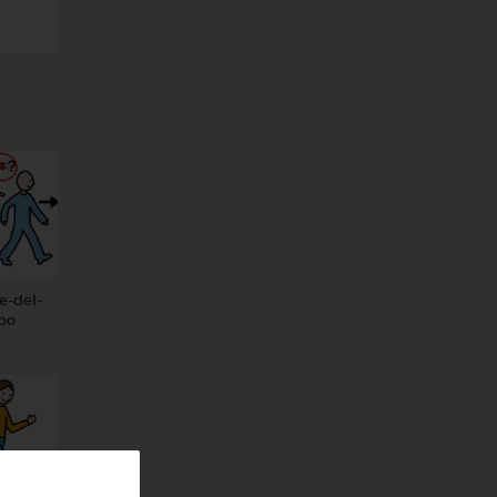
-del-
bo