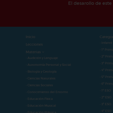
El desarollo de est
Inicio
Catego
- Infantil
Lecciones
- 1º Prim
Materias
- 2º Prim
- Audición y Lenguaje
- 3º Prim
- Autonomía Personal y Social
- 4º Prim
- Biología y Geología
- 5º Prim
- Ciencias Naturales
- 6º Prim
- Ciencias Sociales
- 1º ESO
- Conocimiento del Entorno
- 2º ESO
- Educación Física
- 3º ESO
- Educación Musical
- 4º ESO
- Educación Plástica