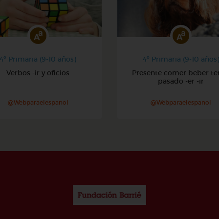
4º Primaria (9-10 años)
4º Primaria (9-10 años
Verbos -ir y oficios
Presente comer beber te
pasado -er -ir
@Webparaelespanol
@Webparaelespanol