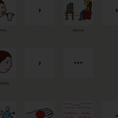
omo
,
vemos
,
uchas
,
...