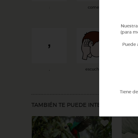
:
comer
Nuestra 
(para me
Puede a
,
escuchar
Tiene d
TAMBIÉN TE PUEDE INTERESAR