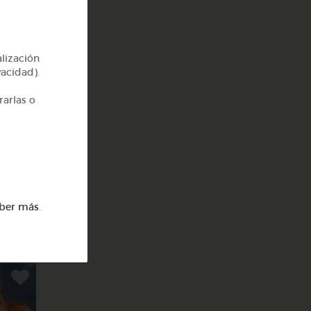
rer
alización
vacidad).
rarlas o
ber más
.