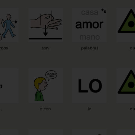
rbos
son
palabras
qu
,
dicen
lo
qu