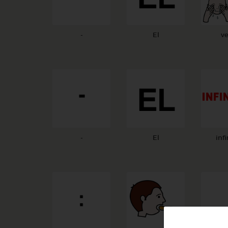
-
El
v
-
El
infi