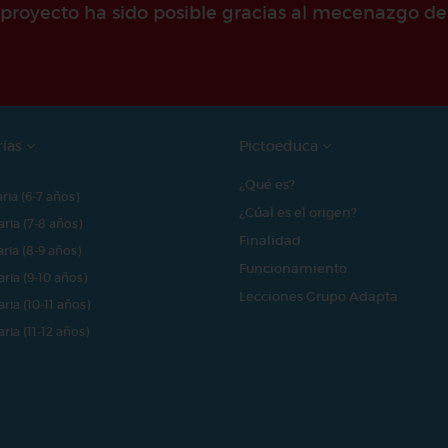
e proyecto ha sido posible gracias al mecenazgo de
rías
Pictoeduca
¿Qué es?
aria (6-7 años)
¿Cúal es el origen?
aria (7-8 años)
Finalidad
aria (8-9 años)
Funcionamiento
aria (9-10 años)
Lecciones Grupo Adapta
aria (10-11 años)
aria (11-12 años)