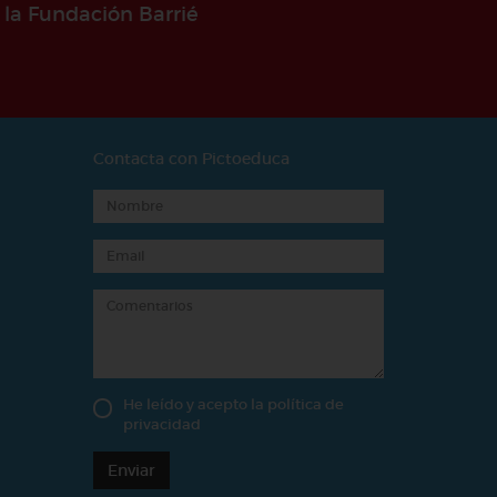
 la Fundación Barrié
Contacta con Pictoeduca
He leído y acepto la
política de
privacidad
Enviar