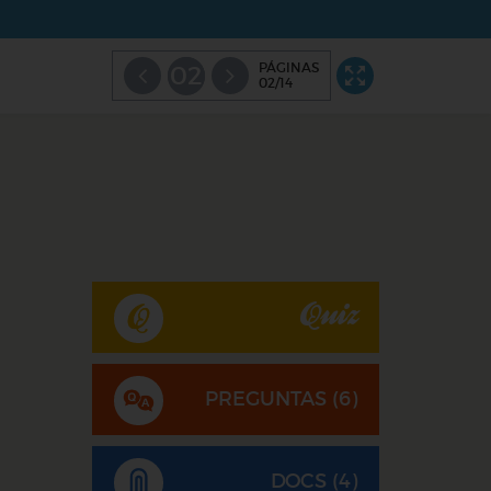
PÁGINAS
02
02/14
Quiz
PREGUNTAS (
6
)
DOCS (4)