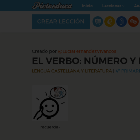
Inicio
Lecciones
Ad
CREAR LECCIÓN
Creado por
@LuciaFernandezVivancos
EL VERBO: NÚMERO Y
LENGUA CASTELLANA Y LITERATURA
|
4º PRIMARI
recuerda-