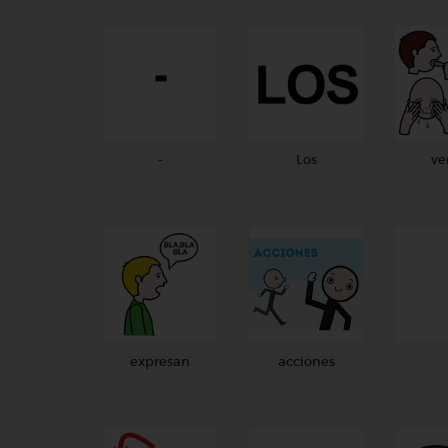
-
Los
ve
expresan
acciones