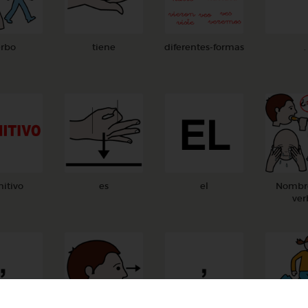
erbo
tiene
diferentes-formas
.
nitivo
es
el
Nombre
ver