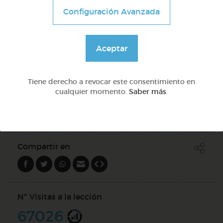
Dictado de sílabas directas e inversas
Configuración Avanzada
@Webparaelespanol
Aceptar
Quiz
Tiene derecho a revocar este consentimiento en
cualquier momento.
Saber más
.
PREGUNTAS (
6
)
Compartir en
Nº Visitas a la lección
67026