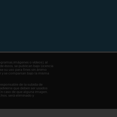
ogramas,imágenes o vídeos), al
de éstos, se publican bajo Licencia
e su uso para fines sin ánimo
tor y se compartan bajo la misma
responsable de la subida de
n advierte que deben ser usados
En caso de que alguna imagen,
chos, será eliminado y