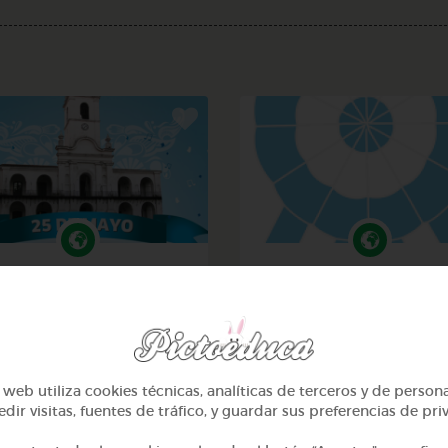
3º Primaria (8-9 años)
3º Primaria (8-9 años)
25 de mayo
La escarapela naciona
argentina
@sill
@sill
web utiliza cookies técnicas, analíticas de terceros y de person
dir visitas, fuentes de tráfico, y guardar sus preferencias de pri