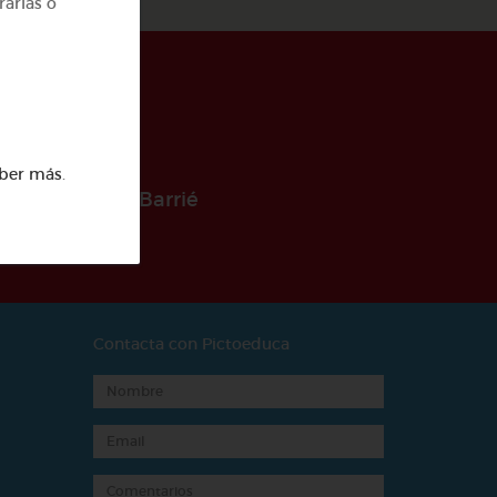
rarlas o
ber más
.
 la Fundación Barrié
Contacta con Pictoeduca