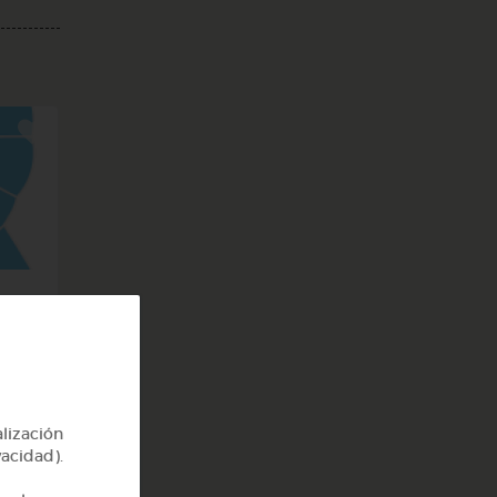
l
alización
vacidad).