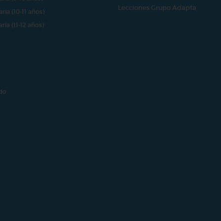
Lecciones Grupo Adapta
aria (10-11 años)
aria (11-12 años)
do