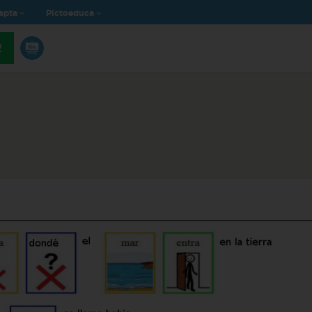
apta
Pictoeduca
R