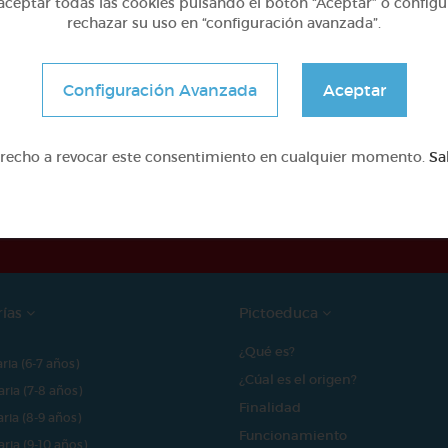
ceptar todas las cookies pulsando el botón “Aceptar” o configu
rechazar su uso en “configuración avanzada”.
Configuración Avanzada
Aceptar
erecho a revocar este consentimiento en cualquier momento.
Sa
e proyecto ha sido posible gracias al mecenazgo de
rías
Pictoeduca
¿Qué es?
aria (6-7 años)
¿Cúal es el origen?
aria (7-8 años)
Finalidad
aria (8-9 años)
Funcionamiento
aria (9-10 años)