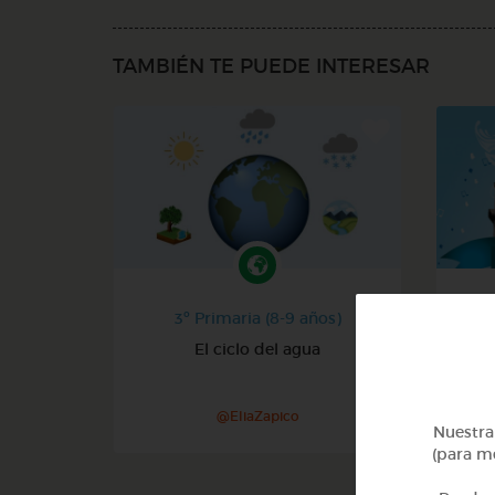
TAMBIÉN TE PUEDE INTERESAR
3º Primaria (8-9 años)
El ciclo del agua
@EliaZapico
Nuestra 
(para me