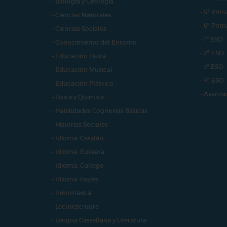
- Biología y Geología
- 5º Prim
- Ciencias Naturales
- 6º Prim
- Ciencias Sociales
- 1º ESO
- Conocimiento del Entorno
- 2º ESO
- Educación Física
- 3º ESO
- Educación Musical
- 4º ESO
- Educación Plástica
- Avanza
- Física y Química
- Habilidades Cognitivas Básicas
- Historias Sociales
- Idioma: Catalán
- Idioma: Euskera
- Idioma: Gallego
- Idioma: Inglés
- Informática
- Lectoescritura
- Lengua Castellana y Literatura