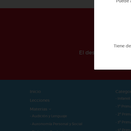
Puede a
Tiene d
El desarollo de est
Inicio
Catego
- Infantil
Lecciones
- 1º Prim
Materias
- 2º Prim
- Audición y Lenguaje
- 3º Prim
- Autonomía Personal y Social
- 4º Prim