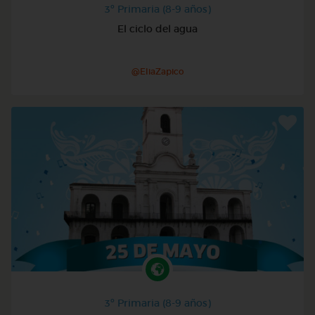
3º Primaria (8-9 años)
El ciclo del agua
@EliaZapico
3º Primaria (8-9 años)