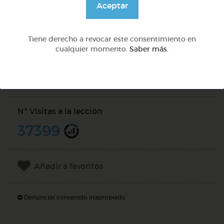
Aceptar
@sill
Tiene derecho a revocar este consentimiento en
cualquier momento.
Saber más
.
Compartir en
Nº Visitas a la lección
37399
Añadir a favoritos
Denunciar contenido inapropiado