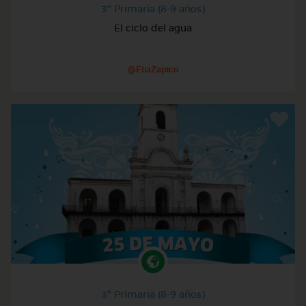
3º Primaria (8-9 años)
El ciclo del agua
@EliaZapico
3º Primaria (8-9 años)