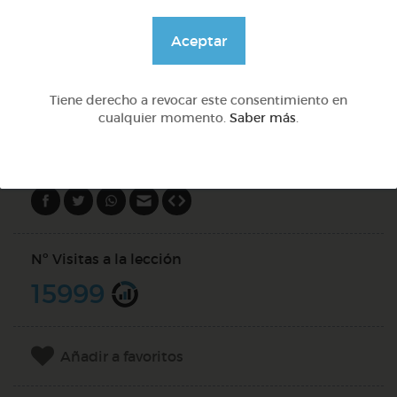
@sill
Aceptar
Tiene derecho a revocar este consentimiento en
DOCS (2)
cualquier momento.
Saber más
.
Compartir en
Nº Visitas a la lección
15999
Añadir a favoritos