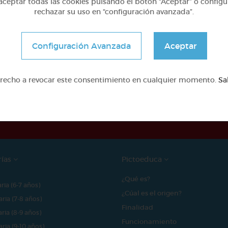
ceptar todas las cookies pulsando el botón “Aceptar” o configu
rechazar su uso en “configuración avanzada”.
Configuración Avanzada
Aceptar
erecho a revocar este consentimiento en cualquier momento.
Sa
e proyecto ha sido posible gracias al mecenazgo de
rías
Pictoeduca
¿Qué es?
aria (6-7 años)
¿Cúal es el origen?
aria (7-8 años)
Finalidad
aria (8-9 años)
Funcionamiento
aria (9-10 años)