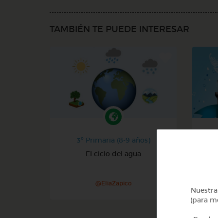
TAMBIÉN TE PUEDE INTERESAR
3º Primaria (8-9 años)
El ciclo del agua
@EliaZapico
Nuestra 
(para me