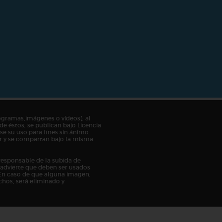
ogramas,imágenes o vídeos), al
de éstos, se publican bajo Licencia
e su uso para fines sin ánimo
tor y se compartan bajo la misma
responsable de la subida de
n advierte que deben ser usados
En caso de que alguna imagen,
chos, será eliminado y