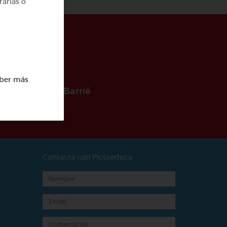
rarlas o
ber más
.
 la Fundación Barrié
Contacta con Pictoeduca