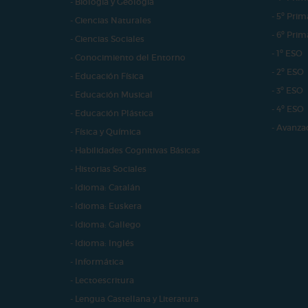
- Biología y Geología
- 5º Prim
- Ciencias Naturales
- 6º Prim
- Ciencias Sociales
- 1º ESO
- Conocimiento del Entorno
- 2º ESO
- Educación Física
- 3º ESO
- Educación Musical
- 4º ESO
- Educación Plástica
- Avanza
- Física y Química
- Habilidades Cognitivas Básicas
- Historias Sociales
- Idioma: Catalán
- Idioma: Euskera
- Idioma: Gallego
- Idioma: Inglés
- Informática
- Lectoescritura
- Lengua Castellana y Literatura