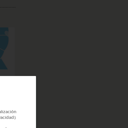
l
alización
vacidad).