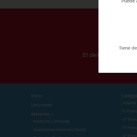
Puede a
Tiene d
El desarollo de est
Inicio
Catego
- Infantil
Lecciones
- 1º Prim
Materias
- 2º Prim
- Audición y Lenguaje
- 3º Prim
- Autonomía Personal y Social
- 4º Prim