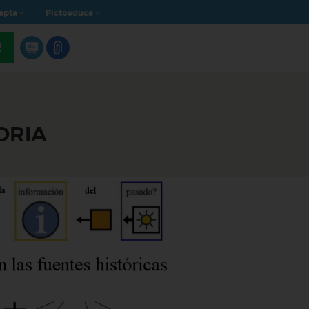
apta
Pictoeduca
R
ORIA