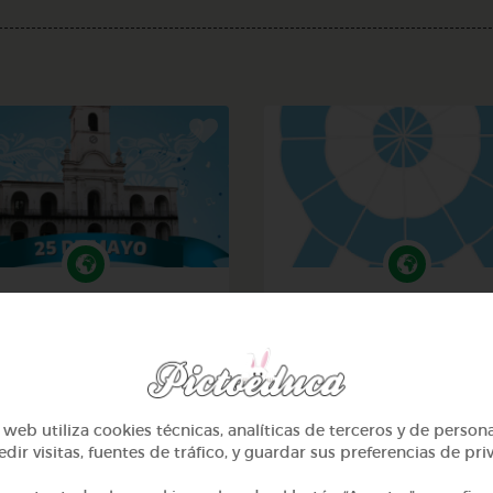
3º Primaria (8-9 años)
3º Primaria (8-9 años)
25 de mayo
La escarapela naciona
argentina
@sill
@sill
web utiliza cookies técnicas, analíticas de terceros y de person
dir visitas, fuentes de tráfico, y guardar sus preferencias de pri