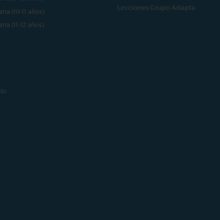
Lecciones Grupo Adapta
aria (10-11 años)
aria (11-12 años)
do