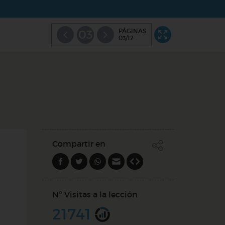
PÁGINAS
03
03/12
Compartir en
Nº Visitas a la lección
21741