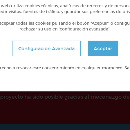
web utiliza cookies técnicas, analíticas de terceros y de person
tegorización y origen de
Pensamiento crítico: 1
animales y alimentos
indicios
dir visitas, fuentes de tráfico, y guardar sus preferencias de pri
ceptar todas las cookies pulsando el botón “Aceptar” o configu
@Webparaelespanol
@Webparaelespanol
rechazar su uso en “configuración avanzada”.
Configuración Avanzada
Aceptar
erecho a revocar este consentimiento en cualquier momento.
Sa
e proyecto ha sido posible gracias al mecenazgo de