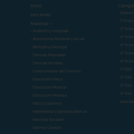
Inicio
Catego
- Infantil
Lecciones
- 1º Prim
Materias
- 2º Prim
- Audición y Lenguaje
- 3º Prim
- Autonomía Personal y Social
- 4º Prim
- Biología y Geología
- 5º Prim
- Ciencias Naturales
- 6º Prim
- Ciencias Sociales
- 1º ESO
- Conocimiento del Entorno
- 2º ESO
- Educación Física
- 3º ESO
- Educación Musical
- 4º ESO
- Educación Plástica
- Avanza
- Física y Química
- Habilidades Cognitivas Básicas
- Historias Sociales
- Idioma: Catalán