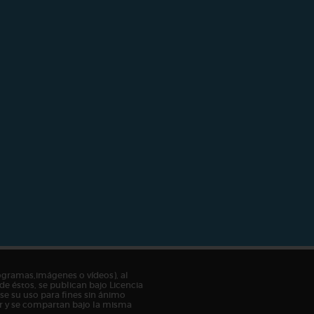
ogramas,imágenes o vídeos), al
de éstos, se publican bajo Licencia
e su uso para fines sin ánimo
tor y se compartan bajo la misma