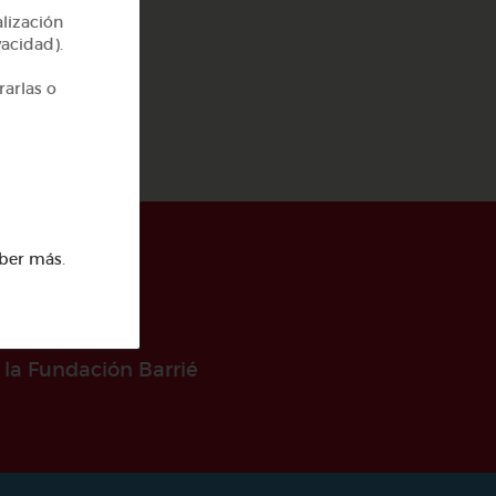
alización
4
vacidad).
rarlas o
ber más
.
 la Fundación Barrié