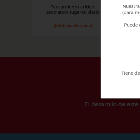
Nuestra 
Pensamiento crítico:
Ca
asociando lugares. darío
(para me
Puede a
@Webparaelespanol
Tiene d
El desarollo de est