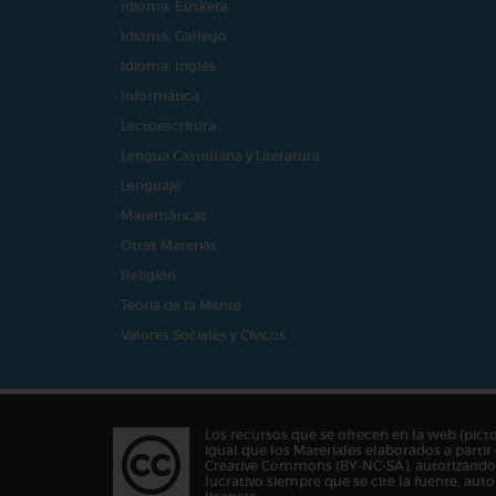
- Idioma: Euskera
- Idioma: Gallego
- Idioma: Inglés
- Informática
- Lectoescritura
- Lengua Castellana y Literatura
- Lenguaje
- Matemáticas
- Otras Materias
- Religión
- Teoría de la Mente
- Valores Sociales y Cívicos
Los recursos que se ofrecen en la web (pict
igual que los Materiales elaborados a partir 
Creative Commons (BY-NC-SA), autorizándos
lucrativo siempre que se cite la fuente, au