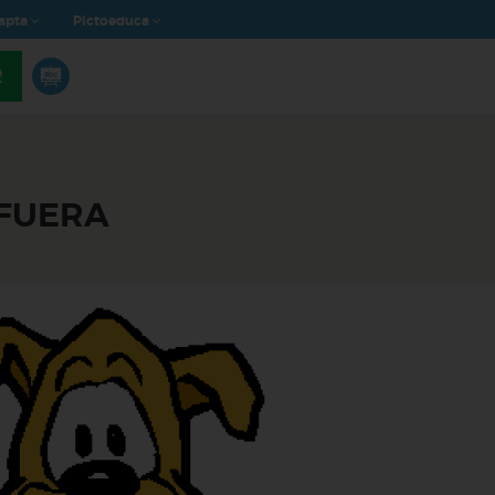
apta
Pictoeduca
R
FUERA