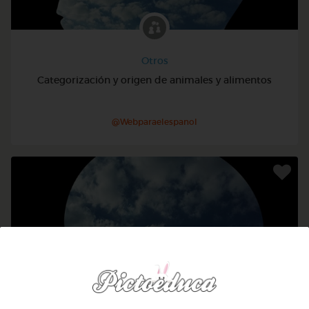
Otros
Categorización y origen de animales y alimentos
@Webparaelespanol