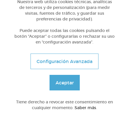
Nuestra web utiliza cookies técnicas, analíticas
de terceros y de personalización (para medir
visitas, fuentes de tráfico, y guardar sus
Otros
preferencias de privacidad).
Pensamiento crítico: 14 indicios
Puede aceptar todas las cookies pulsando el
botón “Aceptar” o configurarlas o rechazar su uso
en “configuración avanzada”.
@Webparaelespanol
Configuración Avanzada
Compartir en
Aceptar
Nº Visitas a la lección
Tiene derecho a revocar este consentimiento en
21768
cualquier momento.
Saber más
.
Añadir a favoritos