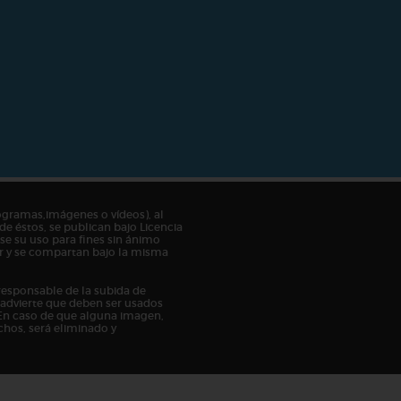
ogramas,imágenes o vídeos), al
de éstos, se publican bajo Licencia
e su uso para fines sin ánimo
tor y se compartan bajo la misma
responsable de la subida de
n advierte que deben ser usados
En caso de que alguna imagen,
chos, será eliminado y