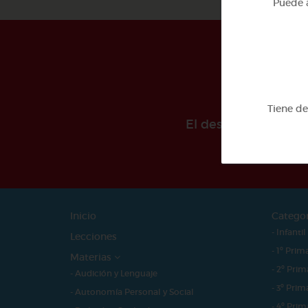
Puede a
Tiene d
El desarollo de est
Inicio
Catego
- Infantil
Lecciones
- 1º Prim
Materias
- 2º Prim
- Audición y Lenguaje
- 3º Prim
- Autonomía Personal y Social
- 4º Prim