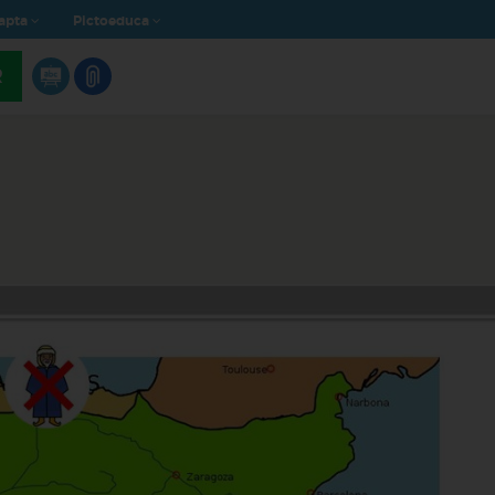
apta
Pictoeduca
R