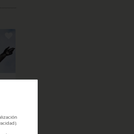
)
alización
vacidad).