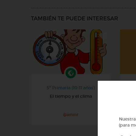
TAMBIÉN TE PUEDE INTERESAR
5º Primaria (10-11 años)
El tiempo y el clima
@ammr
Nuestra 
(para me