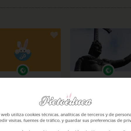
5º Primaria (10-11 años)
5º Primaria (10-11 años
Carlos paz
La reconquista
@CARLOSPAZ
@MissManzano
web utiliza cookies técnicas, analíticas de terceros y de person
dir visitas, fuentes de tráfico, y guardar sus preferencias de pri