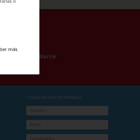
rarlas o
ber más
.
 la Fundación Barrié
Contacta con Pictoeduca