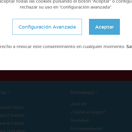
ceptar todas las cookies pulsando el botón “Aceptar” o configu
rechazar su uso en “configuración avanzada”.
Configuración Avanzada
Aceptar
erecho a revocar este consentimiento en cualquier momento.
Sa
e proyecto ha sido posible gracias al mecenazgo de
rías
Pictoeduca
¿Qué es?
aria (6-7 años)
¿Cúal es el origen?
aria (7-8 años)
Finalidad
aria (8-9 años)
Funcionamiento
aria (9-10 años)