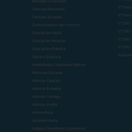
- Biología y Geología
- 5º Prim
- Ciencias Naturales
- 6º Prim
- Ciencias Sociales
- 1º ESO
- Conocimiento del Entorno
- 2º ESO
- Educación Física
- 3º ESO
- Educación Musical
- 4º ESO
- Educación Plástica
- Avanza
- Física y Química
- Habilidades Cognitivas Básicas
- Historias Sociales
- Idioma: Catalán
- Idioma: Euskera
- Idioma: Gallego
- Idioma: Inglés
- Informática
- Lectoescritura
- Lengua Castellana y Literatura