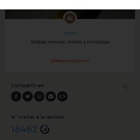
Otros
Sílabas inversas, mixtas y complejas
@Webparaelespanol
Compartir en
Nº Visitas a la lección
18462