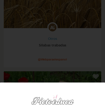
Otros
Sílabas trabadas
@Webparaelespanol