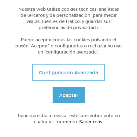
Nuestra web utiliza cookies técnicas, analíticas
de terceros y de personalización (para medir
visitas, fuentes de tráfico, y guardar sus
preferencias de privacidad).
Puede aceptar todas las cookies pulsando el
Otros
botón “Aceptar” o configurarlas o rechazar su uso
Sílabas directas: iniciales y finales
en “configuración avanzada”.
@Webparaelespanol
Configuración Avanzada
Aceptar
Tiene derecho a revocar este consentimiento en
cualquier momento.
Saber más
.