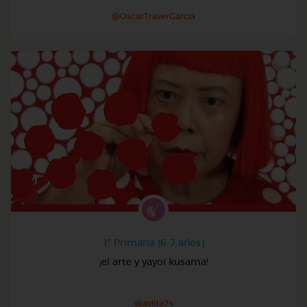
@OscarTraverGarcia
1º Primaria (6-7 años)
¡el arte y yayoi kusama!
@avilla74