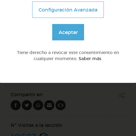
Preguntas con qué
Configuración Avanzada
@Webparaelespanol
Aceptar
Quiz
Tiene derecho a revocar este consentimiento en
cualquier momento.
Saber más
.
PREGUNTAS (
2
)
Compartir en
Nº Visitas a la lección