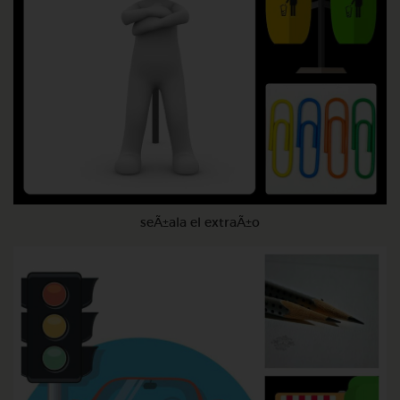
seÃ±ala el extraÃ±o