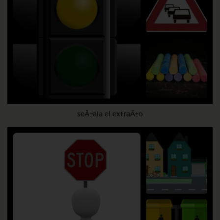
seÃ±ala el extraÃ±o